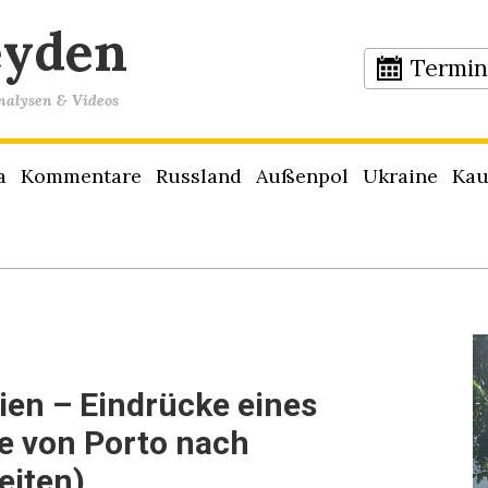
eyden
Termi
Analysen & Videos
a
Kommentare
Russland
Außenpol
Ukraine
Kau
ien – Eindrücke eines
e von Porto nach
eiten)