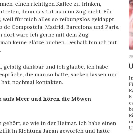
men, einen richtigen Kaffee zu trinken,
ertreten, denn das tut man im Zug nicht. Für
weil für mich alles so reibungslos geklappt
o de Compostela, Madrid, Barcelona und Paris.
Von dort wäre ich gerne mit dem Zug
 man keine Plätze buchen. Deshalb bin ich mit
.
30
U
t, geistig dankbar und ich glaube, ich habe
espräche, die man so hatte, sacken lassen und
I
 hat, nochmal kontakten.
F
R
K
ck aufs Meer und hören die Möwen
e
b
R
m
 gehört, so wie in der Heimat. Ich habe einen
U
ifik in Richtung Japan geworfen und hatte