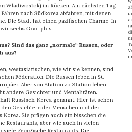
w
von Wladiwostok) im Rücken. Am nächsten Tag
a
e Fähren nach Südkorea abfahren, mit denen
u
a
. Die Stadt hat einen pazifischen Charme. In
n
 wir sechs Grad plus.
d
u
T
us? Sind das ganz „normale“ Russen, oder
V
h aus?
u
len, westasiatischen, wie wir sie kennen, sind
schen Föderation. Die Russen leben in St.
ropäer. Aber von Station zu Station leben
t andere Gesichter und Mentalitäten.
haft Russisch-Korea genannt. Hier ist schon
 in den Gesichtern der Menschen und der
s Korea. Sie prägen auch ein bisschen die
che Restaurants, aber wie auch in vielen
h viele georgische Restaurants. Die