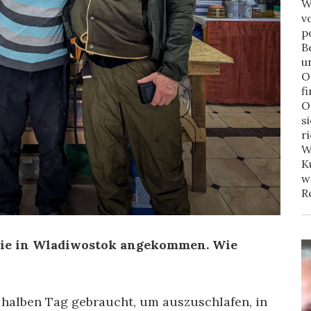
W
v
p
B
u
O
f
O
s
r
W
K
w
R
 Sie in Wladiwostok angekommen. Wie
n halben Tag gebraucht, um auszuschlafen, in