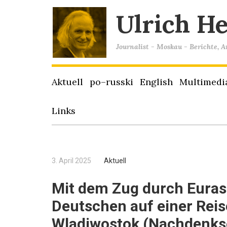
Ulrich H
Journalist - Moskau - Berichte, 
Aktuell
po–russki
English
Multimedi
Links
3. April 2025
Aktuell
Mit dem Zug durch Euras
Deutschen auf einer Reis
Wladiwostok (Nachdenks