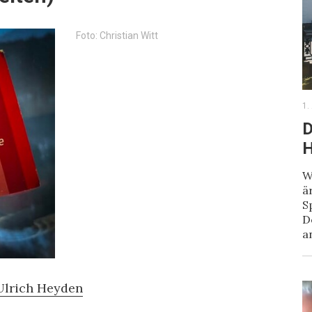
Foto: Christian Witt
1.
D
H
W
ä
S
D
a
Ulrich Heyden