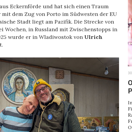
 aus Eckernförde und hat sich einen Traum
 er mit dem Zug von Porto im Südwesten der EU
ische Stadt liegt am Pazifik. Die Strecke von
rei Wochen, in Russland mit Zwischenstopps in
025 wurde er in Wladiwostok von
Ulrich
t.
30
O
P
I
F
R
F
O