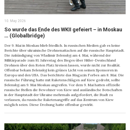
10. May 2026
So wurde das Ende des WKII gefeiert – in Moskau
… (Globalbridge)
Der 9. Mai in Moskau blieb friedlich. In russischen Medien gab es keine
Berichte über ukrainische Drohnenattacken auf die russische Hauptstadt.
Die Ankündigung von Wladimir Selenskyj am 4. Mai, während der
Militärparade zum 81. Jahrestag des Sieges über Hitler-Deutschland
Drohnen über den Roten Platz kreisen lassen, wurde nicht zur Realität.
Offenbar bekam Selenskyj kein grünes Licht von seinen Sponsoren in
Europa und den USA. Das berichtete das Magazin Forbes am 8. Mai. Die
russische Führung hatte mit Raketenschlägen auf Kiew gedroht, sollte
Selenskyj am 9. Mai Moskau angreifen. Vor dem 9. Mai hatten offizielle
russische Stellen die Bewohner von Kiew und ausländische Botschaften
in der Hauptstadt der Ukraine mehrmals aufgefordert, die Stadt zu
verlassen, da russische Raketenangriffe auf das Zentrum von Kiew
möglich seien. Diese Drohung hatte offenbar gewirkt.