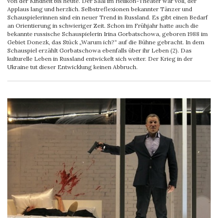
von der Kindheit bis heute. Der Saal im Helikon-Theater war voll, der
Applaus lang und herzlich. Selbstreflexionen bekannter Tänzer und
Schauspielerinnen sind ein neuer Trend in Russland. Es gibt einen Bedarf
an Orientierung in schwieriger Zeit. Schon im Frühjahr hatte auch die
bekannte russische Schauspielerin Irina Gorbatschowa, geboren 1988 im
Gebiet Donezk, das Stück „Warum ich?“ auf die Bühne gebracht. In dem
Schauspiel erzählt Gorbatschowa ebenfalls über ihr Leben (2). Das
kulturelle Leben in Russland entwickelt sich weiter. Der Krieg in der
Ukraine tut dieser Entwicklung keinen Abbruch.