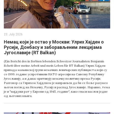
23. July 2026
Немац који је остао у Москви: Улрих Хајден о
Русији, Донбасу и заборављеним лекцијама
Југославије (RT Balkan)
(Ein Bericht des in Serbien lebenden Schweizer Journalisten Benjamin
Schett über meine Arbeit und mein Leben für RT Balkan) Улрих Хајден
припада мањинској групи немачких левичарских публициста који су
се 1999. године успротивили НАТО агресији на Савезну Републику
Југославију, а и данас критикују немачку политику према Русији.
Разговор са Улрихом Хајденом је направљен да би се боље разумео
његов поглед на Немачку, Русију и распад Југославије. Наравно, тема
је и "најдужи рат у Европи од 1945. године", како гласи наслов једне
од његових књига.