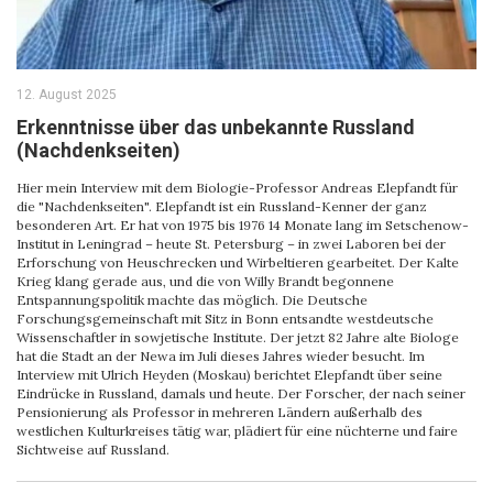
12. August 2025
Erkenntnisse über das unbekannte Russland
(Nachdenkseiten)
Hier mein Interview mit dem Biologie-Professor Andreas Elepfandt für
die "Nachdenkseiten". Elepfandt ist ein Russland-Kenner der ganz
besonderen Art. Er hat von 1975 bis 1976 14 Monate lang im Setschenow-
Institut in Leningrad – heute St. Petersburg – in zwei Laboren bei der
Erforschung von Heuschrecken und Wirbeltieren gearbeitet. Der Kalte
Krieg klang gerade aus, und die von Willy Brandt begonnene
Entspannungspolitik machte das möglich. Die Deutsche
Forschungsgemeinschaft mit Sitz in Bonn entsandte westdeutsche
Wissenschaftler in sowjetische Institute. Der jetzt 82 Jahre alte Biologe
hat die Stadt an der Newa im Juli dieses Jahres wieder besucht. Im
Interview mit Ulrich Heyden (Moskau) berichtet Elepfandt über seine
Eindrücke in Russland, damals und heute. Der Forscher, der nach seiner
Pensionierung als Professor in mehreren Ländern außerhalb des
westlichen Kulturkreises tätig war, plädiert für eine nüchterne und faire
Sichtweise auf Russland.