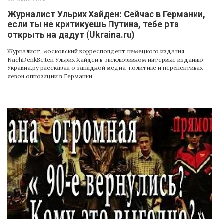
Журналист Ульрих Хайден: Сейчас в Германии,
если ты не критикуешь Путина, тебе рта
открыть на дадут (Ukraina.ru)
Журналист, московский корреспондент немецкого издания
NachDenkSeiten Ульрих Хайден в эксклюзивном интервью изданию
Украина.ру рассказал о западной медиа-политике и перспективах
левой оппозиции в Германии