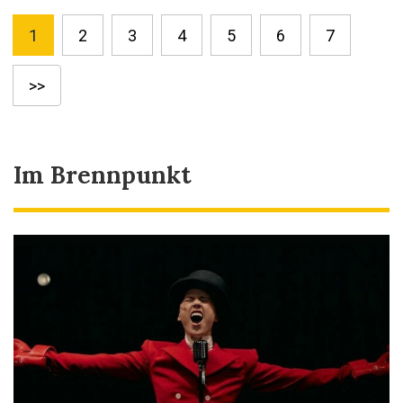
1
2
3
4
5
6
7
>>
Im Brennpunkt