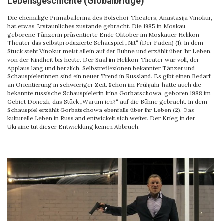
Lebensgeschichte (Globalbridge)
Die ehemalige Primaballerina des Bolschoi-Theaters, Anastasija Vinokur,
hat etwas Erstaunliches zustande gebracht. Die 1985 in Moskau
geborene Tänzerin präsentierte Ende Oktober im Moskauer Helikon-
Theater das selbstproduzierte Schauspiel „Nit“ (Der Faden) (1). In dem
Stück steht Vinokur meist allein auf der Bühne und erzählt über ihr Leben,
von der Kindheit bis heute. Der Saal im Helikon-Theater war voll, der
Applaus lang und herzlich. Selbstreflexionen bekannter Tänzer und
Schauspielerinnen sind ein neuer Trend in Russland. Es gibt einen Bedarf
an Orientierung in schwieriger Zeit. Schon im Frühjahr hatte auch die
bekannte russische Schauspielerin Irina Gorbatschowa, geboren 1988 im
Gebiet Donezk, das Stück „Warum ich?“ auf die Bühne gebracht. In dem
Schauspiel erzählt Gorbatschowa ebenfalls über ihr Leben (2). Das
kulturelle Leben in Russland entwickelt sich weiter. Der Krieg in der
Ukraine tut dieser Entwicklung keinen Abbruch.