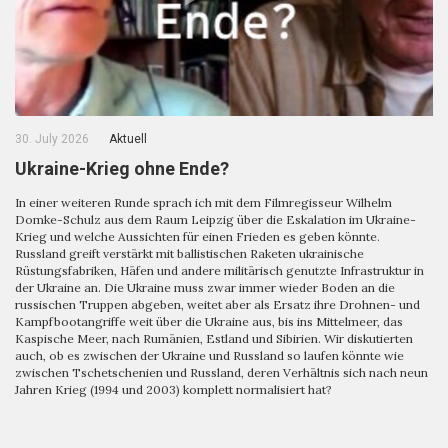
30. July 2026
Aktuell
Ukraine-Krieg ohne Ende?
In einer weiteren Runde sprach ich mit dem Filmregisseur Wilhelm
Domke-Schulz aus dem Raum Leipzig über die Eskalation im Ukraine-
Krieg und welche Aussichten für einen Frieden es geben könnte.
Russland greift verstärkt mit ballistischen Raketen ukrainische
Rüstungsfabriken, Häfen und andere militärisch genutzte Infrastruktur in
der Ukraine an. Die Ukraine muss zwar immer wieder Boden an die
russischen Truppen abgeben, weitet aber als Ersatz ihre Drohnen- und
Kampfbootangriffe weit über die Ukraine aus, bis ins Mittelmeer, das
Kaspische Meer, nach Rumänien, Estland und Sibirien. Wir diskutierten
auch, ob es zwischen der Ukraine und Russland so laufen könnte wie
zwischen Tschetschenien und Russland, deren Verhältnis sich nach neun
Jahren Krieg (1994 und 2003) komplett normalisiert hat?