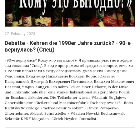
27. February 2023
Debatte - Kehren die 1990er Jahre zurück? - 90-e
вернулись? (Спец)
«90-е вернулись? Кому это выгодно?». Я принимал участие в эфире
видеоканала "Спец". В ходе программы обсуждался вопрос, есть ли
в России параллели между сегодняшним днем ​​и 1990-ми годами.
Участники: Владимир Николаевич Боглаев, Борис Юльевич
Кагарлицкий, Дмитрий Валерьевич Потапенко, Владлен Максимович
Невский, Ульрих Хайден. Ich nahm Teil an einer Debatte, in der Linke
und Linksnationale über eine stärker linksnational ausgerichtete Politik
für Russland diskutierten. Die Teilnehmer waren: Wladimir Boglajew,
Generaldirektor "Gießerei und Maschinenfabrik Tscherepowezk" - Boris
Кarlitsky Soziologe, Chefredakteur "Rabkor" - Dmitri Potapenko,
Unternehmer, Aktivist, Schriftsteller - Wladlen Newski, Rechtsanwalt,
Sekretär KPRF Magadan - Ulrich Heyden, Journalist