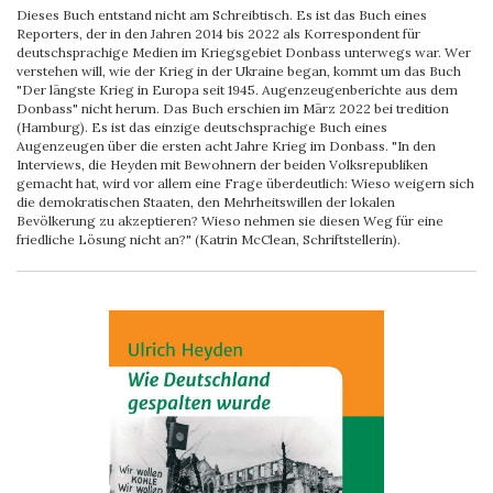
Dieses Buch entstand nicht am Schreibtisch. Es ist das Buch eines
Reporters, der in den Jahren 2014 bis 2022 als Korrespondent für
deutschsprachige Medien im Kriegsgebiet Donbass unterwegs war. Wer
verstehen will, wie der Krieg in der Ukraine began, kommt um das Buch
"Der längste Krieg in Europa seit 1945. Augenzeugenberichte aus dem
Donbass" nicht herum. Das Buch erschien im März 2022 bei tredition
(Hamburg). Es ist das einzige deutschsprachige Buch eines
Augenzeugen über die ersten acht Jahre Krieg im Donbass. "In den
Interviews, die Heyden mit Bewohnern der beiden Volksrepubliken
gemacht hat, wird vor allem eine Frage überdeutlich: Wieso weigern sich
die demokratischen Staaten, den Mehrheitswillen der lokalen
Bevölkerung zu akzeptieren? Wieso nehmen sie diesen Weg für eine
friedliche Lösung nicht an?" (Katrin McClean, Schriftstellerin).