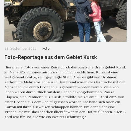
28. September 2025
Foto
Foto-Reportage aus dem Gebiet Kursk
Hier meine Fotos von einer Reise durch das russische Grenzgebiet Kursk
im Mai 2025. Schönes mischte sich mit Schrecklichem. Kursk ist eine
weitgehend intakte, sehr gepflegte Stadt. Aber es gibt von Drohnen
zerbombte Mehrfamilienhäuser. Berührend waren die Gespräche mit den
Menschen, die durch Drohnen ausgebombt worden waren. Viele von
Ihnen waren durch Glück mit dem Leben davongekommen. Raissa
Klujewa, eine Rentnerin aus Kursk, erzählte, sie sei am 15. April 2025 von
einer Drohne aus dem Schlaf gerissen worden. Sie habe sich noch ein
Karton mit ihren Ausweisen schnappen können, um dann über eine
Treppe, die mit Glasscherben übersät war, in den Hof zu flüchten. "Der 15.
April war für uns alle wie ein zweiter Geburtstag."