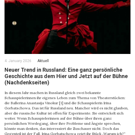
4. January 2026
Aktuell
Neuer Trend in Russland: Eine ganz persönliche
Geschichte aus dem Hier und Jetzt auf der Bühne
(Nachdenkseiten)
In diesem Jahr machen in Russland gleich zwei bekannte
Schauspielerinnen ihr eigenes Leben zum Thema von Theaterstücken:
die Ballerina Anastasija Vinokur [1] und die Schauspielerin Irina
Gorbatschowa. Das ist für Russland neu. Mancher wird es nicht glauben,
aber die russische Kultur ist offen für Experimente. Sie entwickelt sich
weiter. Wenn Schauspielerinnen auf der Bühne über ihren ganz
persönlichen Werdegang, über ihre Probleme und Ängste sprechen,
könnte man denken, das interessiert die Zuschauer nicht. Doch das
Gegenteil ist der Fall. Irina Gorbatschowa zeigt ihr Stück „Warum ich?“