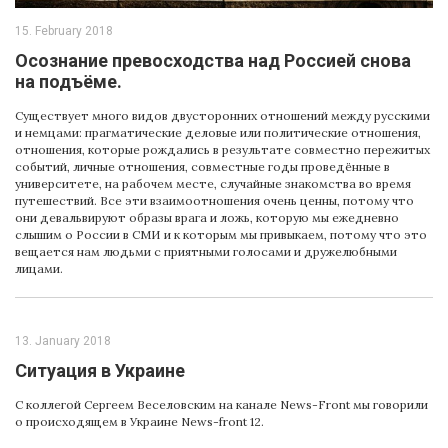
15. February 2018
Осознание превосходства над Россией снова
на подъёме.
Существует много видов двусторонних отношений между русскими
и немцами: прагматические деловые или политические отношения,
отношения, которые рождались в результате совместно пережитых
событий, личные отношения, совместные годы проведённые в
университете, на рабочем месте, случайные знакомства во время
путешествий. Все эти взаимоотношения очень ценны, потому что
они девальвируют образы врага и ложь, которую мы ежедневно
слышим о России в СМИ и к которым мы привыкаем, потому что это
вещается нам людьми с приятными голосами и дружелюбными
лицами.
13. January 2018
Cитуация в Украине
С коллегой Сергеем Веселовским на канале News-Front мы говорили
о происходящем в Украине News-front 12.