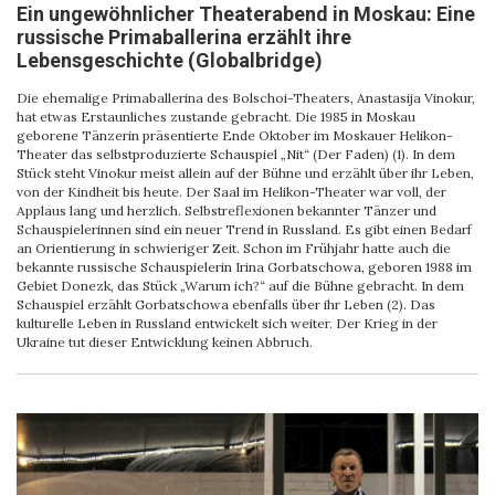
Ein ungewöhnlicher Theaterabend in Moskau: Eine
russische Primaballerina erzählt ihre
Lebensgeschichte (Globalbridge)
Die ehemalige Primaballerina des Bolschoi-Theaters, Anastasija Vinokur,
hat etwas Erstaunliches zustande gebracht. Die 1985 in Moskau
geborene Tänzerin präsentierte Ende Oktober im Moskauer Helikon-
Theater das selbstproduzierte Schauspiel „Nit“ (Der Faden) (1). In dem
Stück steht Vinokur meist allein auf der Bühne und erzählt über ihr Leben,
von der Kindheit bis heute. Der Saal im Helikon-Theater war voll, der
Applaus lang und herzlich. Selbstreflexionen bekannter Tänzer und
Schauspielerinnen sind ein neuer Trend in Russland. Es gibt einen Bedarf
an Orientierung in schwieriger Zeit. Schon im Frühjahr hatte auch die
bekannte russische Schauspielerin Irina Gorbatschowa, geboren 1988 im
Gebiet Donezk, das Stück „Warum ich?“ auf die Bühne gebracht. In dem
Schauspiel erzählt Gorbatschowa ebenfalls über ihr Leben (2). Das
kulturelle Leben in Russland entwickelt sich weiter. Der Krieg in der
Ukraine tut dieser Entwicklung keinen Abbruch.