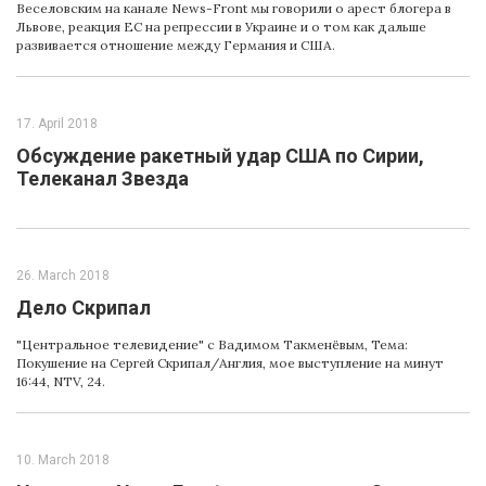
Веселовским на канале News-Front мы говорили о арест блогера в
Львове, реакция ЕС на репрессии в Украине и о том как дальше
развивается отношение между Германия и США.
17. April 2018
Обсуждение ракетный удар США по Сирии,
Телеканал Звезда
26. March 2018
Дело Скрипал
"Центральное телевидение" с Вадимом Такменёвым, Teмa:
Покушение на Cергей Cкрипал/Англия, мое выступление на минут
16:44, NTV, 24.
10. March 2018