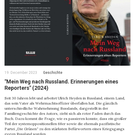
19. December 2023
Geschichte
"Mein Weg nach Russland. Erinnerungen eines
Reporters" (2024)
Seit 30 Jahren lebt und arbeitet Ulrich Heyden in Russland, einem Land,
das sein Vater als Wehrmachtsoffizier überfallen hat. Die gänzlich
unterschiedliche Wahrnehmung Russlands, dargestellt in der
Familiengeschichte des Autors, zieht sich als roter Faden durch das
Buch. Dazu kommt die Frage, wie es passieren konnte, dass ein großer
Teil der systemoppositionellen 68er sowie die ehemals pazifistische
Partei „Die Grünen“ zu den stärksten Befürwortern eines Kriegsgangs
gegen Russland wurden.