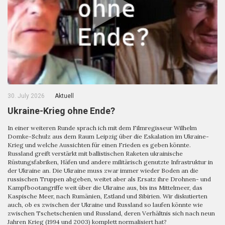
30. July 2026
Aktuell
Ukraine-Krieg ohne Ende?
In einer weiteren Runde sprach ich mit dem Filmregisseur Wilhelm
Domke-Schulz aus dem Raum Leipzig über die Eskalation im Ukraine-
Krieg und welche Aussichten für einen Frieden es geben könnte.
Russland greift verstärkt mit ballistischen Raketen ukrainische
Rüstungsfabriken, Häfen und andere militärisch genutzte Infrastruktur in
der Ukraine an. Die Ukraine muss zwar immer wieder Boden an die
russischen Truppen abgeben, weitet aber als Ersatz ihre Drohnen- und
Kampfbootangriffe weit über die Ukraine aus, bis ins Mittelmeer, das
Kaspische Meer, nach Rumänien, Estland und Sibirien. Wir diskutierten
auch, ob es zwischen der Ukraine und Russland so laufen könnte wie
zwischen Tschetschenien und Russland, deren Verhältnis sich nach neun
Jahren Krieg (1994 und 2003) komplett normalisiert hat?