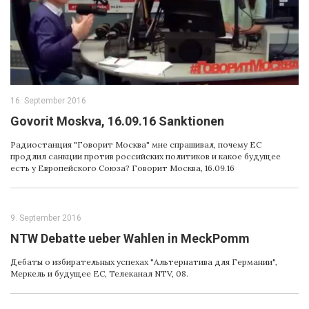
16. September 2016
Govorit Moskva, 16.09.16 Sanktionen
Радиостанция "Говорит Москва" мне спрашивал, почему ЕС
продлил санкции против российских политиков и какое будущее
есть у Европейского Союза? Говорит Москва, 16.09.16
9. September 2016
NTW Debatte ueber Wahlen in MeckPomm
Дебаты о избирательных успехах "Альтернатива для Германии",
Меркель и будущее ЕС, Телеканал NTV, 08.