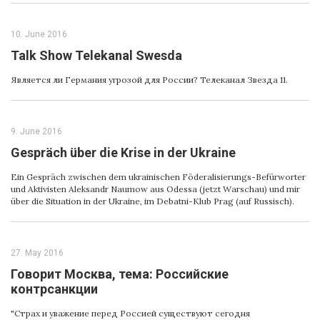
10. June 2016
Talk Show Telekanal Swesda
Является ли Германия угрозой для России? Телеканал Звезда 11.
9. June 2016
Gespräch über die Krise in der Ukraine
Ein Gespräch zwischen dem ukrainischen Föderalisierungs-Befürworter
und Aktivisten Aleksandr Naumow aus Odessa (jetzt Warschau) und mir
über die Situation in der Ukraine, im Debatni-Klub Prag (auf Russisch).
27. May 2016
Говорит Москва, тема: Российские
контрсанкции
"Cтрах и уважение перед Россией существуют сегодня