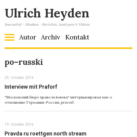
Ulrich Heyden
Journalist - Moskau - Berichte, Analysen & Videos
Autor
Archiv
Kontakt
po–russki
25. October 2016
Interview mit Praforf
"Mосковский бюро права человека" интервьюировал мне о
отношение Германия-Россия, pravorf.
19. October 2016
Pravda ru roettgen north stream