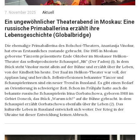
7. November 2025
Aktuell
Ein ungewöhnlicher Theaterabend in Moskau: Eine
russische Primaballerina erzählt ihre
Lebensgeschichte (Globalbridge)
Die ehemalige Primaballerina des Bolschoi-Theaters, Anastasija Vinokur,
hat etwas Erstaunliches zustande gebracht. Die 1985 in Moskau
geborene Tänzerin präsentierte Ende Oktober im Moskauer Helikon-
Theater das selbstproduzierte Schauspiel „Nit“ (Der Faden) (1). In dem
Stück steht Vinokur meist allein auf der Bühne und erzählt über ihr Leben,
von der Kindheit bis heute. Der Saal im Helikon-Theater war voll, der
Applaus lang und herzlich. Selbstreflexionen bekannter Tänzer und
Schauspielerinnen sind ein neuer Trend in Russland. Es gibt einen Bedarf
an Orientierung in schwieriger Zeit. Schon im Frühjahr hatte auch die
bekannte russische Schauspielerin Irina Gorbatschowa, geboren 1988 im
Gebiet Donezk, das Stück „Warum ich?“ auf die Bühne gebracht. In dem
Schauspiel erzählt Gorbatschowa ebenfalls über ihr Leben (2). Das
kulturelle Leben in Russland entwickelt sich weiter. Der Krieg in der
Ukraine tut dieser Entwicklung keinen Abbruch.