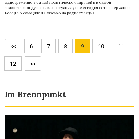
одновременно в одной политической партией и в одной
человеческой душе. Такая ситуация у нас сегодня есть в Германии."
Беседа о санкциях и Савченко на радиостанция
<<
6
7
8
9
10
11
12
>>
Im Brennpunkt