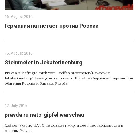
16. August 2016
Германия нагнетает против России
15. August 2016
Steinmeier in Jekaterinenburg
Pravda.ru befragte mich zum Treffen Steinmeier/Lawrow in
Jekaterinenburg Немецкий журналист: Штайнмайер ищет мирный тон
общения России и Запада, Pravda.
12. July 2016
pravda ru nato-gipfel warschau
Хайден Ульрих: НАТО не создает мир, а сеет нестабильность и
жертвы Pravda.