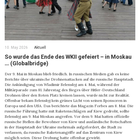
10. May 2026
Aktuell
So wurde das Ende des WKII gefeiert – in Moskau
… (Globalbridge)
Der 9. Mai in Moskau blieb friedlich. In russischen Medien gab es keine
Berichte über ukrainische Drohnenattacken auf die russische Hauptstadt.
Die Ankündigung von Wladimir Selenskyj am 4. Mai, während der
Militärparade zum 81. Jahrestag des Sieges über Hitler-Deutschland
Drohnen über den Roten Platz kreisen lassen, wurde nicht zur Realität.
Offenbar bekam Selenskyj kein grünes Licht von seinen Sponsoren in
Europa und den USA. Das berichtete das Magazin Forbes am 8. Mai. Die
russische Führung hatte mit Raketenschlägen auf Kiew gedroht, sollte
Selenskyj am 9. Mai Moskau angreifen. Vor dem 9. Mai hatten offizielle
russische Stellen die Bewohner von Kiew und ausländische Botschaften
in der Hauptstadt der Ukraine mehrmals aufgefordert, die Stadt zu
verlassen, da russische Raketenangriffe auf das Zentrum von Kiew
möglich seien. Diese Drohung hatte offenbar gewirkt.