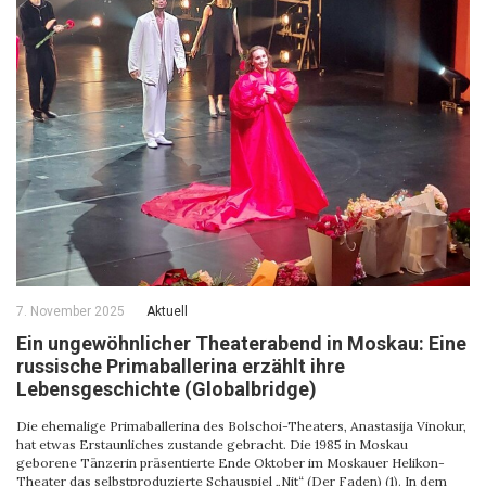
7. November 2025
Aktuell
Ein ungewöhnlicher Theaterabend in Moskau: Eine
russische Primaballerina erzählt ihre
Lebensgeschichte (Globalbridge)
Die ehemalige Primaballerina des Bolschoi-Theaters, Anastasija Vinokur,
hat etwas Erstaunliches zustande gebracht. Die 1985 in Moskau
geborene Tänzerin präsentierte Ende Oktober im Moskauer Helikon-
Theater das selbstproduzierte Schauspiel „Nit“ (Der Faden) (1). In dem