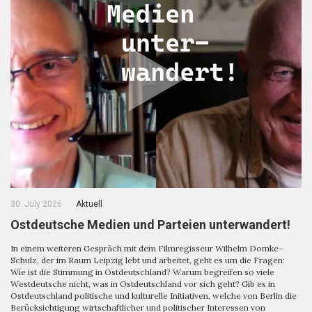
30. July 2026
Aktuell
Ostdeutsche Medien und Parteien unterwandert!
In einem weiteren Gespräch mit dem Filmregisseur Wilhelm Domke-
Schulz, der im Raum Leipzig lebt und arbeitet, geht es um die Fragen:
Wie ist die Stimmung in Ostdeutschland? Warum begreifen so viele
Westdeutsche nicht, was in Ostdeutschland vor sich geht? Gib es in
Ostdeutschland politische und kulturelle Initiativen, welche von Berlin die
Berücksichtigung wirtschaftlicher und politischer Interessen von