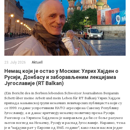
23. July 2026
Aktuell
Немац који је остао у Москви: Улрих Хајден о
Русији, Донбасу и заборављеним лекцијама
Југославије (RT Balkan)
(Ein Bericht des in Serbien lebenden Schweizer Journalisten Benjamin
Schett über meine Arbeit und mein Leben für RT Balkan) Улрих Хајден
припада мањинској групи немачких левичарских публициста који су
се 1999. године успротивили НАТО агресији на Савезну Републику
Југославију, а и данас критикују немачку политику према Русији.
Разговор са Улрихом Хајденом је направљен да би се боље разумео
његов поглед на Немачку, Русију и распад Југославије. Наравно, тема
је и "најдужи рат у Европи од 1945. године", како гласи наслов једне