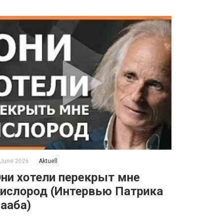
 June 2026
Aktuell
ни хотели перекрыт мне
ислород (Интервью Патрика
ааба)