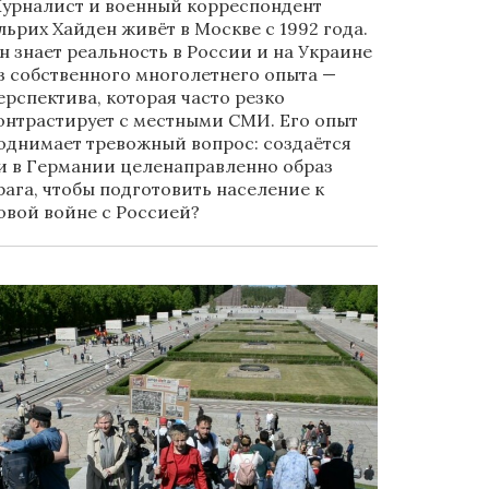
урналист и военный корреспондент
льрих Хайден живёт в Москве с 1992 года.
н знает реальность в России и на Украине
з собственного многолетнего опыта —
ерспектива, которая часто резко
онтрастирует с местными СМИ. Его опыт
однимает тревожный вопрос: создаётся
и в Германии целенаправленно образ
рага, чтобы подготовить население к
овой войне с Россией?