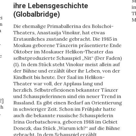
M
ihre Lebensgeschichte
i
(Globalbridge)
T
ei
M
n
Die ehemalige Primaballerina des Bolschoi-
a
Theaters, Anastasija Vinokur, hat etwas
Erstaunliches zustande gebracht. Die 1985 in
.
Moskau geborene Tänzerin präsentierte Ende
Oktober im Moskauer Helikon-Theater das
e
selbstproduzierte Schauspiel „Nit“ (Der Faden)
(1). In dem Stück steht Vinokur meist allein auf
der Bühne und erzählt über ihr Leben, von der
Kindheit bis heute. Der Saal im Helikon-
Theater war voll, der Applaus lang und
herzlich. Selbstreflexionen bekannter Tänzer
und Schauspielerinnen sind ein neuer Trend in
2]
Russland. Es gibt einen Bedarf an Orientierung
ch
in schwieriger Zeit. Schon im Frühjahr hatte
.
auch die bekannte russische Schauspielerin
Irina Gorbatschowa, geboren 1988 im Gebiet
Donezk, das Stück „Warum ich?“ auf die Bühne
gebracht. In dem Schauspiel erzählt