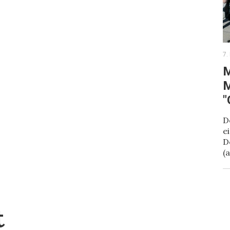
7.
M
M
"
D
e
D
(
t