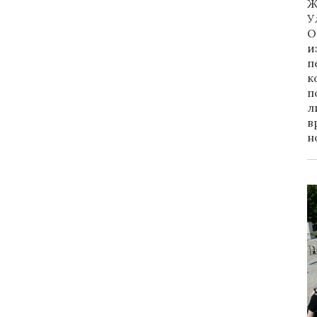
Ж
У
О
и
п
к
п
л
в
н