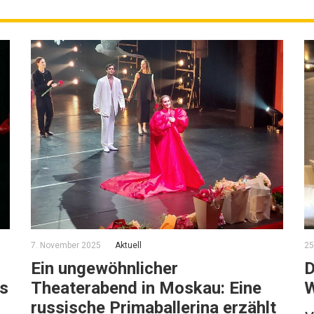
7. November 2025
Aktuell
25
Ein ungewöhnlicher
D
us
Theaterabend in Moskau: Eine
W
russische Primaballerina erzählt