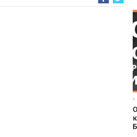
9.
O
к
Б