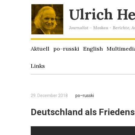
Ulrich H
Journalist - Moskau - Berichte, 
Aktuell
po–russki
English
Multimedi
Links
29. December 2018
po–russki
Deutschland als Frieden