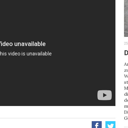
25
D
A
z
W
s
M
d
d
m
D
G