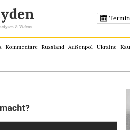
eyden
Termi
Analysen & Videos
a
Kommentare
Russland
Außenpol
Ukraine
Kau
smacht?