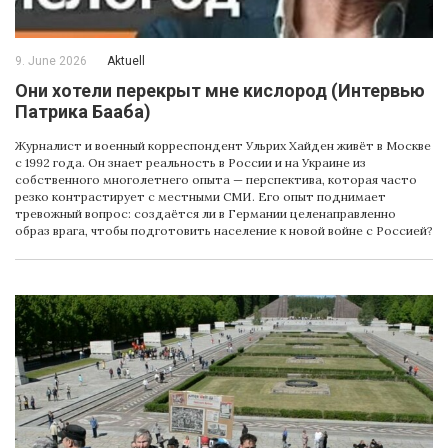
9. June 2026
Aktuell
Oни хотели перекрыт мне кислород (Интервью
Патрика Бааба)
Журналист и военный корреспондент Ульрих Хайден живёт в Москве
с 1992 года. Он знает реальность в России и на Украине из
собственного многолетнего опыта — перспектива, которая часто
резко контрастирует с местными СМИ. Его опыт поднимает
тревожный вопрос: создаётся ли в Германии целенаправленно
образ врага, чтобы подготовить население к новой войне с Россией?