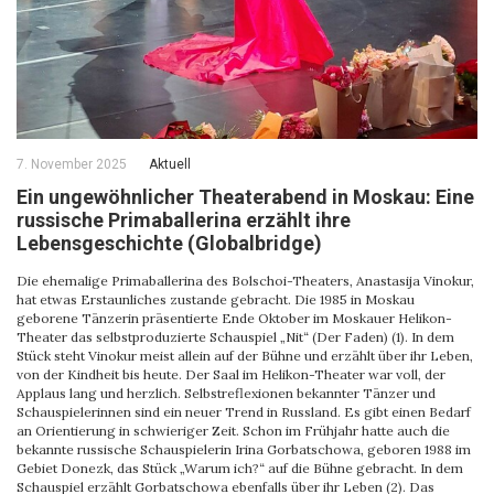
7. November 2025
Aktuell
Ein ungewöhnlicher Theaterabend in Moskau: Eine
russische Primaballerina erzählt ihre
Lebensgeschichte (Globalbridge)
Die ehemalige Primaballerina des Bolschoi-Theaters, Anastasija Vinokur,
hat etwas Erstaunliches zustande gebracht. Die 1985 in Moskau
geborene Tänzerin präsentierte Ende Oktober im Moskauer Helikon-
Theater das selbstproduzierte Schauspiel „Nit“ (Der Faden) (1). In dem
Stück steht Vinokur meist allein auf der Bühne und erzählt über ihr Leben,
von der Kindheit bis heute. Der Saal im Helikon-Theater war voll, der
Applaus lang und herzlich. Selbstreflexionen bekannter Tänzer und
Schauspielerinnen sind ein neuer Trend in Russland. Es gibt einen Bedarf
an Orientierung in schwieriger Zeit. Schon im Frühjahr hatte auch die
bekannte russische Schauspielerin Irina Gorbatschowa, geboren 1988 im
Gebiet Donezk, das Stück „Warum ich?“ auf die Bühne gebracht. In dem
Schauspiel erzählt Gorbatschowa ebenfalls über ihr Leben (2). Das