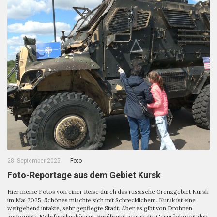
28. September 2025
Foto
Foto-Reportage aus dem Gebiet Kursk
Hier meine Fotos von einer Reise durch das russische Grenzgebiet Kursk
im Mai 2025. Schönes mischte sich mit Schrecklichem. Kursk ist eine
weitgehend intakte, sehr gepflegte Stadt. Aber es gibt von Drohnen
zerbombte Mehrfamilienhäuser. Berührend waren die Gespräche mit den