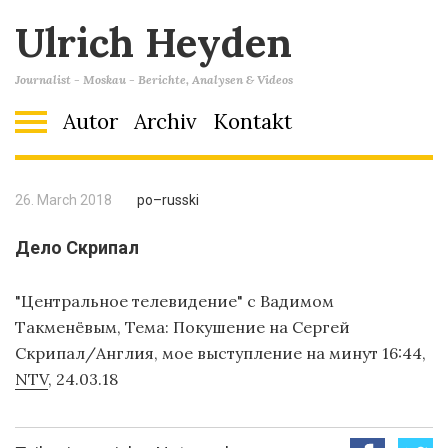
Ulrich Heyden
Journalist - Moskau - Berichte, Analysen & Videos
Autor
Archiv
Kontakt
26. March 2018
po–russki
Дело Скрипал
"Центральное телевидение" с Вадимом
Такменёвым, Teмa: Покушение на Cергей
Cкрипал/Англия, мое выступление на минут 16:44,
NTV
, 24.03.18