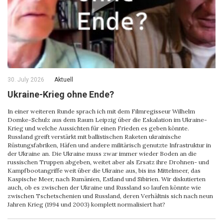
30. July 2026
Aktuell
Ukraine-Krieg ohne Ende?
In einer weiteren Runde sprach ich mit dem Filmregisseur Wilhelm
Domke-Schulz aus dem Raum Leipzig über die Eskalation im Ukraine-
Krieg und welche Aussichten für einen Frieden es geben könnte.
Russland greift verstärkt mit ballistischen Raketen ukrainische
Rüstungsfabriken, Häfen und andere militärisch genutzte Infrastruktur in
der Ukraine an. Die Ukraine muss zwar immer wieder Boden an die
russischen Truppen abgeben, weitet aber als Ersatz ihre Drohnen- und
Kampfbootangriffe weit über die Ukraine aus, bis ins Mittelmeer, das
Kaspische Meer, nach Rumänien, Estland und Sibirien. Wir diskutierten
auch, ob es zwischen der Ukraine und Russland so laufen könnte wie
zwischen Tschetschenien und Russland, deren Verhältnis sich nach neun
Jahren Krieg (1994 und 2003) komplett normalisiert hat?