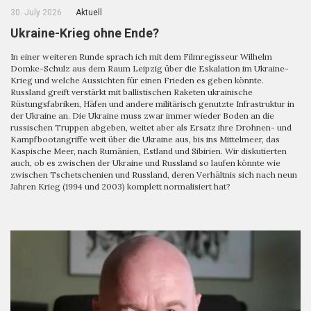
30. July 2026
Aktuell
Ukraine-Krieg ohne Ende?
In einer weiteren Runde sprach ich mit dem Filmregisseur Wilhelm
Domke-Schulz aus dem Raum Leipzig über die Eskalation im Ukraine-
Krieg und welche Aussichten für einen Frieden es geben könnte.
Russland greift verstärkt mit ballistischen Raketen ukrainische
Rüstungsfabriken, Häfen und andere militärisch genutzte Infrastruktur in
der Ukraine an. Die Ukraine muss zwar immer wieder Boden an die
russischen Truppen abgeben, weitet aber als Ersatz ihre Drohnen- und
Kampfbootangriffe weit über die Ukraine aus, bis ins Mittelmeer, das
Kaspische Meer, nach Rumänien, Estland und Sibirien. Wir diskutierten
auch, ob es zwischen der Ukraine und Russland so laufen könnte wie
zwischen Tschetschenien und Russland, deren Verhältnis sich nach neun
Jahren Krieg (1994 und 2003) komplett normalisiert hat?