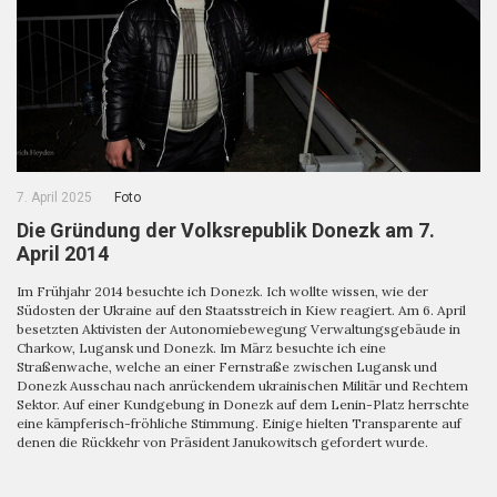
7. April 2025
Foto
Die Gründung der Volksrepublik Donezk am 7.
April 2014
Im Frühjahr 2014 besuchte ich Donezk. Ich wollte wissen, wie der
Südosten der Ukraine auf den Staatsstreich in Kiew reagiert. Am 6. April
besetzten Aktivisten der Autonomiebewegung Verwaltungsgebäude in
Charkow, Lugansk und Donezk. Im März besuchte ich eine
Straßenwache, welche an einer Fernstraße zwischen Lugansk und
Donezk Ausschau nach anrückendem ukrainischen Militär und Rechtem
Sektor. Auf einer Kundgebung in Donezk auf dem Lenin-Platz herrschte
eine kämpferisch-fröhliche Stimmung. Einige hielten Transparente auf
denen die Rückkehr von Präsident Janukowitsch gefordert wurde.