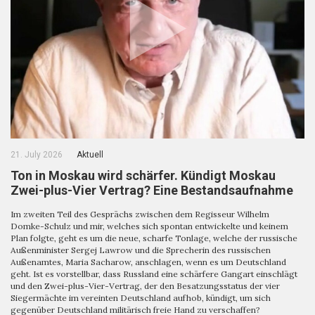
21. July 2026
Aktuell
Ton in Moskau wird schärfer. Kündigt Moskau
Zwei-plus-Vier Vertrag? Eine Bestandsaufnahme
Im zweiten Teil des Gesprächs zwischen dem Regisseur Wilhelm
Domke-Schulz und mir, welches sich spontan entwickelte und keinem
Plan folgte, geht es um die neue, scharfe Tonlage, welche der russische
Außenminister Sergej Lawrow und die Sprecherin des russischen
Außenamtes, Maria Sacharow, anschlagen, wenn es um Deutschland
geht. Ist es vorstellbar, dass Russland eine schärfere Gangart einschlägt
und den Zwei-plus-Vier-Vertrag, der den Besatzungsstatus der vier
Siegermächte im vereinten Deutschland aufhob, kündigt, um sich
gegenüber Deutschland militärisch freie Hand zu verschaffen?