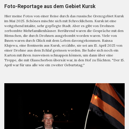
Foto-Reportage aus dem Gebiet Kursk
Hier meine Fotos von einer Reise durch das russische Grenzgebiet Kursk
im Mai 2025. Schönes mischte sich mit Schrecklichem. Kursk ist eine
weitgehend intakte, sehr gepflegte Stadt. Aber es gibt von Drohnen
zerbombte Mehrfamilienhäuser. Berührend waren die Gespräche mit den
Menschen, die durch Drohnen ausgebombt worden waren. Viele von
Ihnen waren durch Glück mit dem Leben davongekommen. Raissa
Klujewa, eine Rentnerin aus Kursk, erzählte, sie sei am 15. April 2025 von
einer Drohne aus dem Schlaf gerissen worden. Sie habe sich noch ein
Karton mit ihren Ausweisen schnappen können, um dann über eine
Treppe, die mit Glasscherben übersät war, in den Hof zu flüchten. "Der 15.
April war für uns alle wie ein zweiter Geburtstag."