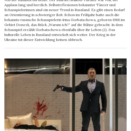
Applaus lang und herzlich. Selbstreflexionen bekannter Tänzer und
Schauspielerinnen sind ein neuer Trend in Russland. Es gibt einen Bedarf
an Orientierung in schwieriger Zeit. Schon im Frühjahr hatte auch die
bekannte russische Schauspielerin Irina Gorbatschowa, geboren 1988 im
Gebiet Donezk, das Stück „Warum ich?“ auf die Bühne gebracht. In dem
Schauspiel erzählt Gorbatschowa ebenfalls über ihr Leben (2). Das
kulturelle Leben in Russland entwickelt sich weiter. Der Krieg in der
Ukraine tut dieser Entwicklung keinen Abbruch.