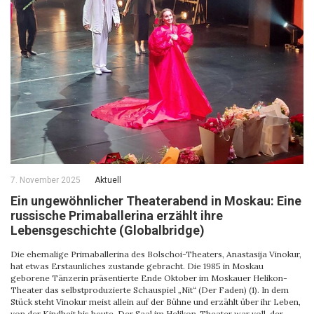
7. November 2025
Aktuell
Ein ungewöhnlicher Theaterabend in Moskau: Eine
russische Primaballerina erzählt ihre
Lebensgeschichte (Globalbridge)
Die ehemalige Primaballerina des Bolschoi-Theaters, Anastasija Vinokur,
hat etwas Erstaunliches zustande gebracht. Die 1985 in Moskau
geborene Tänzerin präsentierte Ende Oktober im Moskauer Helikon-
Theater das selbstproduzierte Schauspiel „Nit“ (Der Faden) (1). In dem
Stück steht Vinokur meist allein auf der Bühne und erzählt über ihr Leben,
von der Kindheit bis heute. Der Saal im Helikon-Theater war voll, der