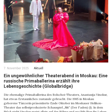
7. November 2025
Aktuell
Ein ungewöhnlicher Theaterabend in Moskau: Eine
russische Primaballerina erzählt ihre
Lebensgeschichte (Globalbridge)
Die ehemalige Primaballerina des Bolschoi-Theaters, Anastasija Vinokur,
hat etwas Erstaunliches zustande gebracht. Die 1985 in Moskau
geborene Tänzerin präsentierte Ende Oktober im Moskauer Helikon-
Theater das selbstproduzierte Schauspiel „Nit“ (Der Faden) (1). In dem
Stück steht Vinokur meist allein auf der Bühne und erzählt über ihr Leben,