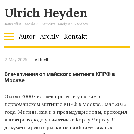
Ulrich Heyden
Journalist - Moskau - Berichte, Analysen & Videos
Autor
Archiv
Kontakt
2. May 2026
Aktuell
Впечатления от майского митинга КПРФ в
Москве
Около 2000 человек приняли участие в
первомайском митинге КПРФ в Москве 1 мая 2026
года. Митинг, как и в предыдущие годы, проходил
в центре города у памятника Карлу Марксу. Я
документирую отрывки из наиболее важных