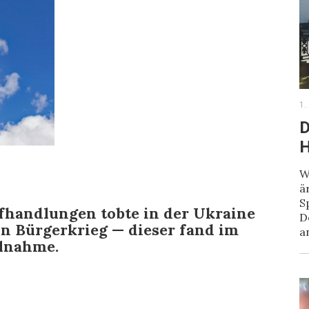
1.
D
H
W
ä
S
fhandlungen tobte in der Ukraine
D
ein Bürgerkrieg — dieser fand im
a
ilnahme.