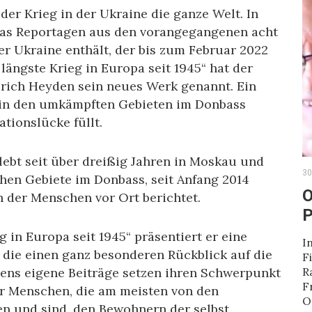
der Krieg in der Ukraine die ganze Welt. In
 das Reportagen aus den vorangegangenen acht
der Ukraine enthält, der bis zum Februar 2022
 längste Krieg in Europa seit 1945“ hat der
rich Heyden sein neues Werk genannt. Ein
 in den umkämpften Gebieten im Donbass
tionslücke füllt.
lebt seit über dreißig Jahren in Moskau und
30
chen Gebiete im Donbass, seit Anfang 2014
O
 der Menschen vor Ort berichtet.
P
 in Europa seit 1945“ präsentiert er eine
I
 die einen ganz besonderen Rückblick auf die
F
dens eigene Beiträge setzen ihren Schwerpunkt
R
F
er Menschen, die am meisten von den
O
ren und sind, den Bewohnern der selbst