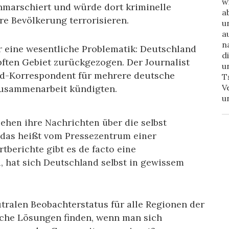
w
inmarschiert und würde dort kriminelle
a
re Bevölkerung terrorisieren.
u
a
n
r eine wesentliche Problematik: Deutschland
d
ften Gebiet zurückgezogen. Der Journalist
u
nd-Korrespondent für mehrere deutsche
T
V
 Zusammenarbeit kündigten.
u
iehen ihre Nachrichten über die selbst
 das heißt vom Pressezentrum einer
tberichte gibt es de facto eine
, hat sich Deutschland selbst in gewissem
utralen Beobachterstatus für alle Regionen der
iche Lösungen finden, wenn man sich