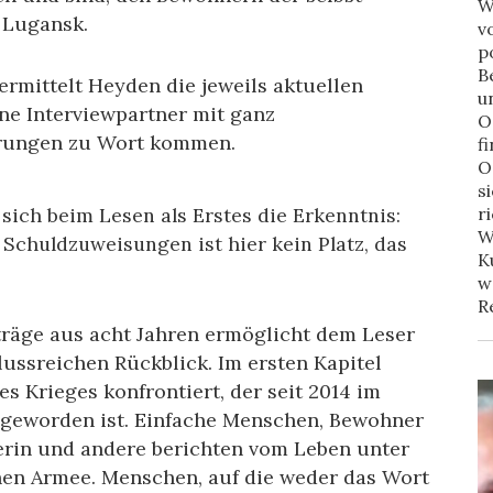
W
 Lugansk.
v
p
B
vermittelt Heyden die jeweils aktuellen
u
ene Interviewpartner mit ganz
O
hrungen zu Wort kommen.
f
O
s
sich beim Lesen als Erstes die Erkenntnis:
r
W
 Schuldzuweisungen ist hier kein Platz, das
K
w
R
träge aus acht Jahren ermöglicht dem Leser
lussreichen Rückblick. Im ersten Kapitel
s Krieges konfrontiert, der seit 2014 im
 geworden ist. Einfache Menschen, Bewohner
rerin und andere berichten vom Leben unter
hen Armee. Menschen, auf die weder das Wort