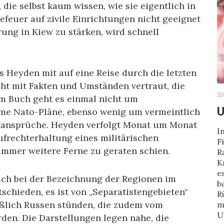
t, die selbst kaum wissen, wie sie eigentlich in
iefeuer auf zivile Einrichtungen nicht geeignet
rung in Kiew zu stärken, wird schnell
 Heyden mit auf eine Reise durch die letzten
ht mit Fakten und Umständen vertraut, die
30
sem Buch geht es einmal nicht um
U
me Nato-Pläne, ebenso wenig um vermeintlich
tansprüche. Heyden verfolgt Monat um Monat
I
frechterhaltung eines militärischen
F
 immer weitere Ferne zu geraten schien.
R
K
e
ich bei der Bezeichnung der Regionen im
b
schieden, es ist von „Separatistengebieten“
R
ießlich Russen stünden, die zudem vom
m
U
den. Die Darstellungen legen nahe, die