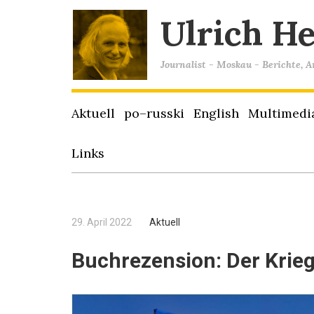
Ulrich H
Journalist - Moskau - Berichte, 
Aktuell
po–russki
English
Multimedi
Links
29. April 2022
Aktuell
Buchrezension: Der Krieg