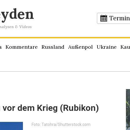
eyden
Termi
Analysen & Videos
a
Kommentare
Russland
Außenpol
Ukraine
Kau
 vor dem Krieg (Rubikon)
Foto: Tatohra/Shutterstock.com