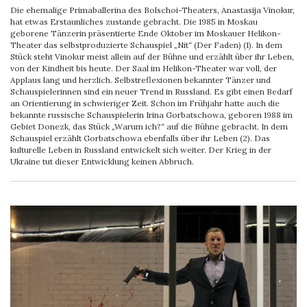
Die ehemalige Primaballerina des Bolschoi-Theaters, Anastasija Vinokur,
hat etwas Erstaunliches zustande gebracht. Die 1985 in Moskau
geborene Tänzerin präsentierte Ende Oktober im Moskauer Helikon-
Theater das selbstproduzierte Schauspiel „Nit“ (Der Faden) (1). In dem
Stück steht Vinokur meist allein auf der Bühne und erzählt über ihr Leben,
von der Kindheit bis heute. Der Saal im Helikon-Theater war voll, der
Applaus lang und herzlich. Selbstreflexionen bekannter Tänzer und
Schauspielerinnen sind ein neuer Trend in Russland. Es gibt einen Bedarf
an Orientierung in schwieriger Zeit. Schon im Frühjahr hatte auch die
bekannte russische Schauspielerin Irina Gorbatschowa, geboren 1988 im
Gebiet Donezk, das Stück „Warum ich?“ auf die Bühne gebracht. In dem
Schauspiel erzählt Gorbatschowa ebenfalls über ihr Leben (2). Das
kulturelle Leben in Russland entwickelt sich weiter. Der Krieg in der
Ukraine tut dieser Entwicklung keinen Abbruch.