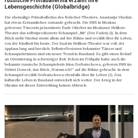
russische Primaballerina erzählt ihre
Lebensgeschichte (Globalbridge)
Die ehemalige Primaballerina des Bolschoi-Theaters, Anastasija Vinokur,
hat etwas Erstaunliches zustande gebracht. Die 1985 in Moskau
geborene Tänzerin präsentierte Ende Oktober im Moskauer Helikon-
Theater das selbstproduzierte Schauspiel „Nit“ (Der Faden) (1). In dem
Stück steht Vinokur meist allein auf der Bühne und erzählt über ihr Leben,
von der Kindheit bis heute. Der Saal im Helikon-Theater war voll, der
Applaus lang und herzlich. Selbstreflexionen bekannter Tänzer und
Schauspielerinnen sind ein neuer Trend in Russland. Es gibt einen Bedarf
an Orientierung in schwieriger Zeit. Schon im Frühjahr hatte auch die
bekannte russische Schauspielerin Irina Gorbatschowa, geboren 1988 im
Gebiet Donezk, das Stück „Warum ich?“ auf die Bühne gebracht. In dem
Schauspiel erzählt Gorbatschowa ebenfalls über ihr Leben (2). Das
kulturelle Leben in Russland entwickelt sich weiter. Der Krieg in der
Ukraine tut dieser Entwicklung keinen Abbruch.