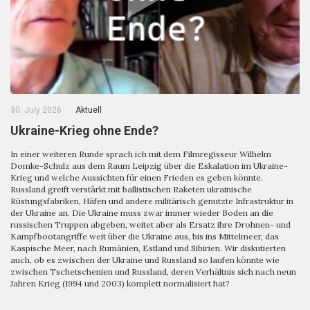
30. July 2026
Aktuell
Ukraine-Krieg ohne Ende?
In einer weiteren Runde sprach ich mit dem Filmregisseur Wilhelm
Domke-Schulz aus dem Raum Leipzig über die Eskalation im Ukraine-
Krieg und welche Aussichten für einen Frieden es geben könnte.
Russland greift verstärkt mit ballistischen Raketen ukrainische
Rüstungsfabriken, Häfen und andere militärisch genutzte Infrastruktur in
der Ukraine an. Die Ukraine muss zwar immer wieder Boden an die
russischen Truppen abgeben, weitet aber als Ersatz ihre Drohnen- und
Kampfbootangriffe weit über die Ukraine aus, bis ins Mittelmeer, das
Kaspische Meer, nach Rumänien, Estland und Sibirien. Wir diskutierten
auch, ob es zwischen der Ukraine und Russland so laufen könnte wie
zwischen Tschetschenien und Russland, deren Verhältnis sich nach neun
Jahren Krieg (1994 und 2003) komplett normalisiert hat?