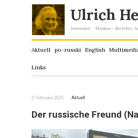
Ulrich H
Journalist - Moskau - Berichte, 
Aktuell
po–russki
English
Multimedi
Links
2. February 2025
Aktuell
Der russische Freund (N