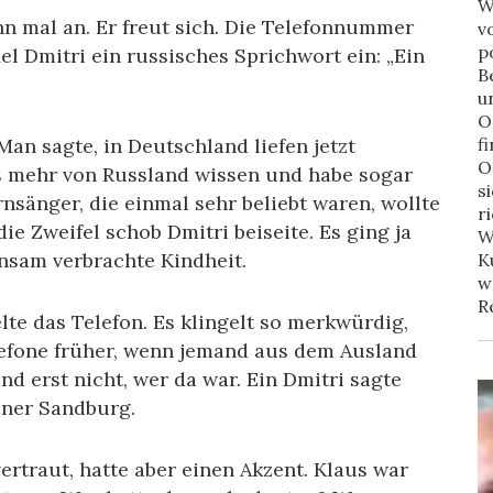
W
hn mal an. Er freut sich. Die Telefonnummer
v
p
l Dmitri ein russisches Sprichwort ein: „Ein
B
u
O
Man sagte, in Deutschland liefen jetzt
f
O
s mehr von Russland wissen und habe sogar
s
nsänger, die einmal sehr beliebt waren, wollte
r
ie Zweifel schob Dmitri beiseite. Es ging ja
W
nsam verbrachte Kindheit.
K
w
R
lte das Telefon. Es klingelt so merkwürdig,
elefone früher, wenn jemand aus dem Ausland
nd erst nicht, wer da war. Ein Dmitri sagte
iner Sandburg.
ertraut, hatte aber einen Akzent. Klaus war