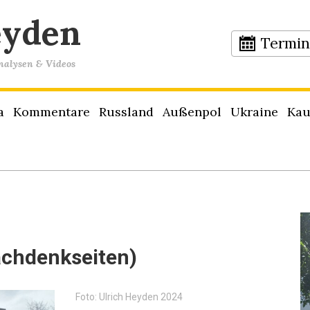
eyden
Termi
Analysen & Videos
a
Kommentare
Russland
Außenpol
Ukraine
Kau
achdenkseiten)
Foto: Ulrich Heyden 2024