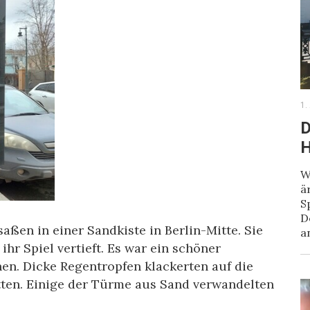
1.
D
H
W
ä
S
D
aßen in einer Sandkiste in Berlin-Mitte. Sie
a
ihr Spiel vertieft. Es war ein schöner
en. Dicke Regentropfen klackerten auf die
tten. Einige der Türme aus Sand verwandelten