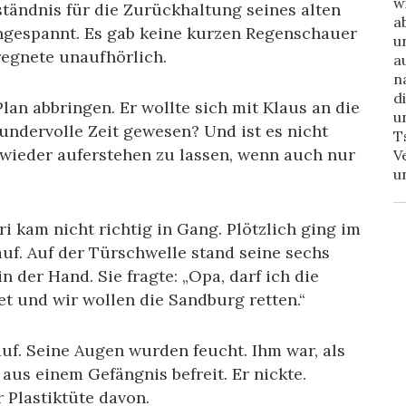
w
ständnis für die Zurückhaltung seines alten
a
ngespannt. Es gab keine kurzen Regenschauer
u
 regnete unaufhörlich.
a
n
d
lan abbringen. Er wollte sich mit Klaus an die
u
undervolle Zeit gewesen? Und ist es nicht
T
wieder auferstehen zu lassen, wenn auch nur
V
u
 kam nicht richtig in Gang. Plötzlich ging im
auf. Auf der Türschwelle stand seine sechs
in der Hand. Sie fragte: „Opa, darf ich die
t und wir wollen die Sandburg retten.“
uf. Seine Augen wurden feucht. Ihm war, als
aus einem Gefängnis befreit. Er nickte.
r Plastiktüte davon.