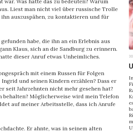
zent war. Was hatte das zu bedeuten? Warum
laus. Liest man nicht viel über russische Trolle
 ihn auszuspähen, zu kontaktieren und für
e gefunden habe, die ihn an ein Erlebnis aus
gann Klaus, sich an die Sandburg zu erinnern.
 hatte dieser Anruf etwas Unheimliches.
30
U
ongespräch mit einem Russen für Folgen
I
 Ingrid und seinen Kindern erzählen? Dass er
F
er seit Jahrzehnten nicht mehr gesehen hat?
R
ich behalten? Möglicherweise wird mein Telefon
K
e
det auf meiner Arbeitsstelle, dass ich Anrufe
b
R
m
U
chdachte. Er ahnte, was in seinem alten