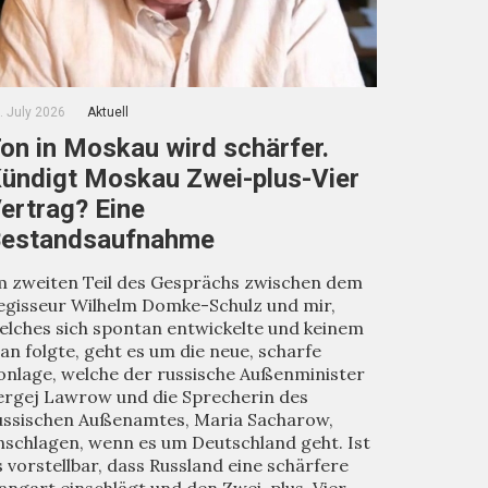
. July 2026
Aktuell
on in Moskau wird schärfer.
ündigt Moskau Zwei-plus-Vier
ertrag? Eine
estandsaufnahme
m zweiten Teil des Gesprächs zwischen dem
egisseur Wilhelm Domke-Schulz und mir,
elches sich spontan entwickelte und keinem
lan folgte, geht es um die neue, scharfe
onlage, welche der russische Außenminister
ergej Lawrow und die Sprecherin des
ussischen Außenamtes, Maria Sacharow,
nschlagen, wenn es um Deutschland geht. Ist
s vorstellbar, dass Russland eine schärfere