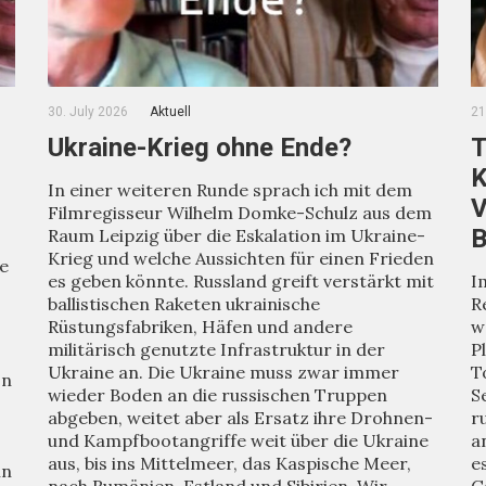
30. July 2026
Aktuell
21
Ukraine-Krieg ohne Ende?
T
K
In einer weiteren Runde sprach ich mit dem
V
Filmregisseur Wilhelm Domke-Schulz aus dem
B
Raum Leipzig über die Eskalation im Ukraine-
Krieg und welche Aussichten für einen Frieden
ie
es geben könnte. Russland greift verstärkt mit
I
ballistischen Raketen ukrainische
R
Rüstungsfabriken, Häfen und andere
w
militärisch genutzte Infrastruktur in der
P
Ukraine an. Die Ukraine muss zwar immer
T
on
wieder Boden an die russischen Truppen
S
abgeben, weitet aber als Ersatz ihre Drohnen-
r
und Kampfbootangriffe weit über die Ukraine
a
aus, bis ins Mittelmeer, das Kaspische Meer,
e
in