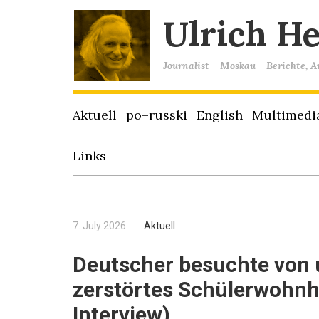
Ulrich H
Journalist - Moskau - Berichte, 
Aktuell
po–russki
English
Multimedi
Links
7. July 2026
Aktuell
Deutscher besuchte von 
zerstörtes Schülerwohnhe
Interview)