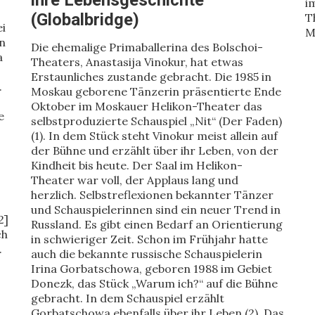
ihre Lebensgeschichte
i
(Globalbridge)
T
ei
M
n
Die ehemalige Primaballerina des Bolschoi-
a
Theaters, Anastasija Vinokur, hat etwas
Erstaunliches zustande gebracht. Die 1985 in
.
Moskau geborene Tänzerin präsentierte Ende
Oktober im Moskauer Helikon-Theater das
e
selbstproduzierte Schauspiel „Nit“ (Der Faden)
(1). In dem Stück steht Vinokur meist allein auf
der Bühne und erzählt über ihr Leben, von der
Kindheit bis heute. Der Saal im Helikon-
Theater war voll, der Applaus lang und
herzlich. Selbstreflexionen bekannter Tänzer
und Schauspielerinnen sind ein neuer Trend in
2]
Russland. Es gibt einen Bedarf an Orientierung
ch
in schwieriger Zeit. Schon im Frühjahr hatte
.
auch die bekannte russische Schauspielerin
Irina Gorbatschowa, geboren 1988 im Gebiet
Donezk, das Stück „Warum ich?“ auf die Bühne
gebracht. In dem Schauspiel erzählt
Gorbatschowa ebenfalls über ihr Leben (2). Das