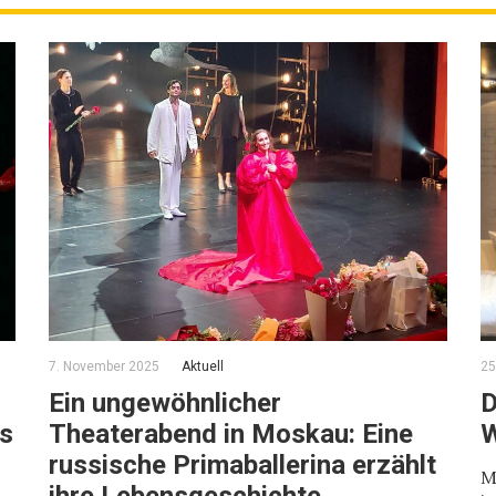
7. November 2025
Aktuell
25
Ein ungewöhnlicher
D
us
Theaterabend in Moskau: Eine
W
russische Primaballerina erzählt
M