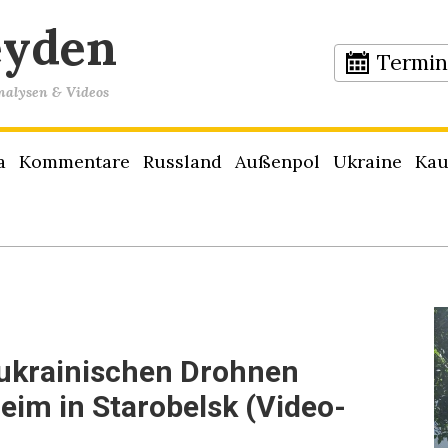
eyden
Termi
Analysen & Videos
a
Kommentare
Russland
Außenpol
Ukraine
Kau
ukrainischen Drohnen
im in Starobelsk (Video-