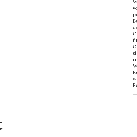
W
v
p
B
u
O
f
O
s
r
W
K
w
R
t