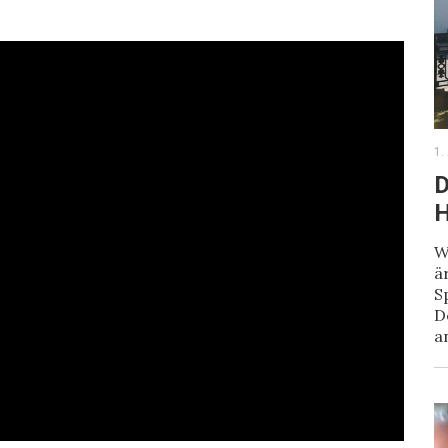
1.
D
H
W
ä
S
D
a