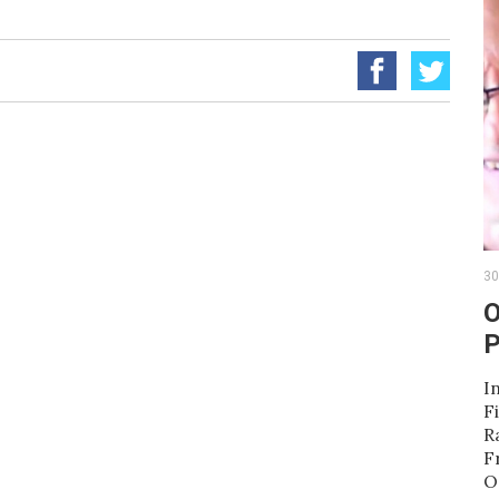
30
O
P
I
F
R
F
O