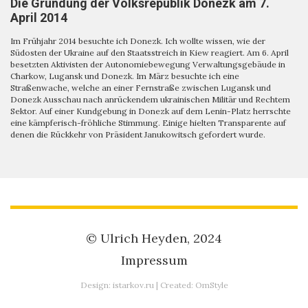
Die Gründung der Volksrepublik Donezk am 7.
April 2014
Im Frühjahr 2014 besuchte ich Donezk. Ich wollte wissen, wie der
Südosten der Ukraine auf den Staatsstreich in Kiew reagiert. Am 6. April
besetzten Aktivisten der Autonomiebewegung Verwaltungsgebäude in
Charkow, Lugansk und Donezk. Im März besuchte ich eine
Straßenwache, welche an einer Fernstraße zwischen Lugansk und
Donezk Ausschau nach anrückendem ukrainischen Militär und Rechtem
Sektor. Auf einer Kundgebung in Donezk auf dem Lenin-Platz herrschte
eine kämpferisch-fröhliche Stimmung. Einige hielten Transparente auf
denen die Rückkehr von Präsident Janukowitsch gefordert wurde.
© Ulrich Heyden, 2024
Impressum
Design:
istarkov.ru
| Created:
OmStyle