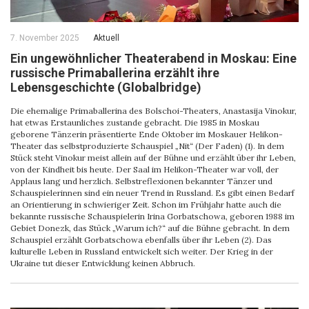
7. November 2025
Aktuell
Ein ungewöhnlicher Theaterabend in Moskau: Eine
russische Primaballerina erzählt ihre
Lebensgeschichte (Globalbridge)
Die ehemalige Primaballerina des Bolschoi-Theaters, Anastasija Vinokur,
hat etwas Erstaunliches zustande gebracht. Die 1985 in Moskau
geborene Tänzerin präsentierte Ende Oktober im Moskauer Helikon-
Theater das selbstproduzierte Schauspiel „Nit“ (Der Faden) (1). In dem
Stück steht Vinokur meist allein auf der Bühne und erzählt über ihr Leben,
von der Kindheit bis heute. Der Saal im Helikon-Theater war voll, der
Applaus lang und herzlich. Selbstreflexionen bekannter Tänzer und
Schauspielerinnen sind ein neuer Trend in Russland. Es gibt einen Bedarf
an Orientierung in schwieriger Zeit. Schon im Frühjahr hatte auch die
bekannte russische Schauspielerin Irina Gorbatschowa, geboren 1988 im
Gebiet Donezk, das Stück „Warum ich?“ auf die Bühne gebracht. In dem
Schauspiel erzählt Gorbatschowa ebenfalls über ihr Leben (2). Das
kulturelle Leben in Russland entwickelt sich weiter. Der Krieg in der
Ukraine tut dieser Entwicklung keinen Abbruch.