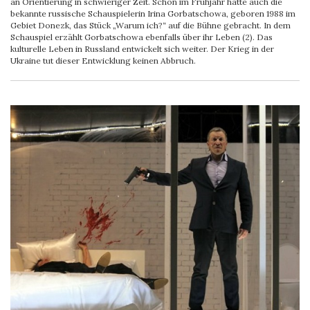
an Orientierung in schwieriger Zeit. Schon im Frühjahr hatte auch die
bekannte russische Schauspielerin Irina Gorbatschowa, geboren 1988 im
Gebiet Donezk, das Stück „Warum ich?“ auf die Bühne gebracht. In dem
Schauspiel erzählt Gorbatschowa ebenfalls über ihr Leben (2). Das
kulturelle Leben in Russland entwickelt sich weiter. Der Krieg in der
Ukraine tut dieser Entwicklung keinen Abbruch.