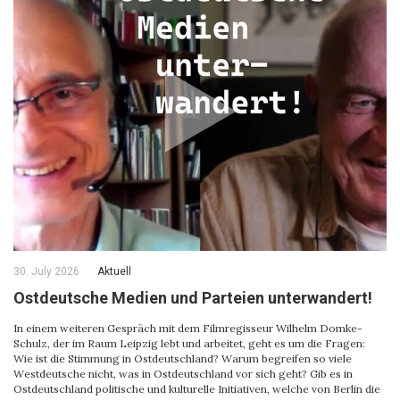
30. July 2026
Aktuell
Ostdeutsche Medien und Parteien unterwandert!
In einem weiteren Gespräch mit dem Filmregisseur Wilhelm Domke-
Schulz, der im Raum Leipzig lebt und arbeitet, geht es um die Fragen:
Wie ist die Stimmung in Ostdeutschland? Warum begreifen so viele
Westdeutsche nicht, was in Ostdeutschland vor sich geht? Gib es in
Ostdeutschland politische und kulturelle Initiativen, welche von Berlin die