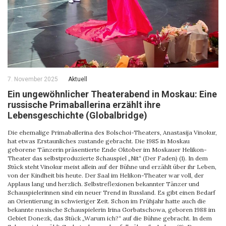
7. November 2025
Aktuell
Ein ungewöhnlicher Theaterabend in Moskau: Eine
russische Primaballerina erzählt ihre
Lebensgeschichte (Globalbridge)
Die ehemalige Primaballerina des Bolschoi-Theaters, Anastasija Vinokur,
hat etwas Erstaunliches zustande gebracht. Die 1985 in Moskau
geborene Tänzerin präsentierte Ende Oktober im Moskauer Helikon-
Theater das selbstproduzierte Schauspiel „Nit“ (Der Faden) (1). In dem
Stück steht Vinokur meist allein auf der Bühne und erzählt über ihr Leben,
von der Kindheit bis heute. Der Saal im Helikon-Theater war voll, der
Applaus lang und herzlich. Selbstreflexionen bekannter Tänzer und
Schauspielerinnen sind ein neuer Trend in Russland. Es gibt einen Bedarf
an Orientierung in schwieriger Zeit. Schon im Frühjahr hatte auch die
bekannte russische Schauspielerin Irina Gorbatschowa, geboren 1988 im
Gebiet Donezk, das Stück „Warum ich?“ auf die Bühne gebracht. In dem