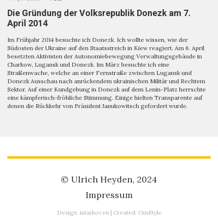
Die Gründung der Volksrepublik Donezk am 7.
April 2014
Im Frühjahr 2014 besuchte ich Donezk. Ich wollte wissen, wie der
Südosten der Ukraine auf den Staatsstreich in Kiew reagiert. Am 6. April
besetzten Aktivisten der Autonomiebewegung Verwaltungsgebäude in
Charkow, Lugansk und Donezk. Im März besuchte ich eine
Straßenwache, welche an einer Fernstraße zwischen Lugansk und
Donezk Ausschau nach anrückendem ukrainischen Militär und Rechtem
Sektor. Auf einer Kundgebung in Donezk auf dem Lenin-Platz herrschte
eine kämpferisch-fröhliche Stimmung. Einige hielten Transparente auf
denen die Rückkehr von Präsident Janukowitsch gefordert wurde.
© Ulrich Heyden, 2024
Impressum
Design:
istarkov.ru
| Created:
OmStyle