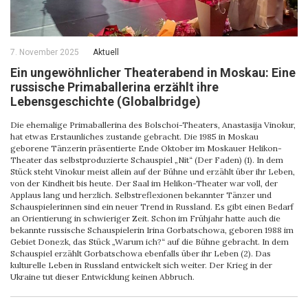
7. November 2025
Aktuell
Ein ungewöhnlicher Theaterabend in Moskau: Eine
russische Primaballerina erzählt ihre
Lebensgeschichte (Globalbridge)
Die ehemalige Primaballerina des Bolschoi-Theaters, Anastasija Vinokur,
hat etwas Erstaunliches zustande gebracht. Die 1985 in Moskau
geborene Tänzerin präsentierte Ende Oktober im Moskauer Helikon-
Theater das selbstproduzierte Schauspiel „Nit“ (Der Faden) (1). In dem
Stück steht Vinokur meist allein auf der Bühne und erzählt über ihr Leben,
von der Kindheit bis heute. Der Saal im Helikon-Theater war voll, der
Applaus lang und herzlich. Selbstreflexionen bekannter Tänzer und
Schauspielerinnen sind ein neuer Trend in Russland. Es gibt einen Bedarf
an Orientierung in schwieriger Zeit. Schon im Frühjahr hatte auch die
bekannte russische Schauspielerin Irina Gorbatschowa, geboren 1988 im
Gebiet Donezk, das Stück „Warum ich?“ auf die Bühne gebracht. In dem
Schauspiel erzählt Gorbatschowa ebenfalls über ihr Leben (2). Das
kulturelle Leben in Russland entwickelt sich weiter. Der Krieg in der
Ukraine tut dieser Entwicklung keinen Abbruch.