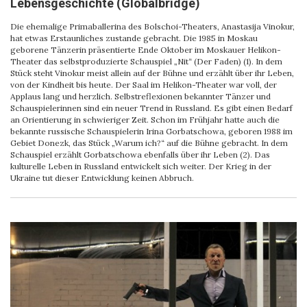
Lebensgeschichte (Globalbridge)
Die ehemalige Primaballerina des Bolschoi-Theaters, Anastasija Vinokur,
hat etwas Erstaunliches zustande gebracht. Die 1985 in Moskau
geborene Tänzerin präsentierte Ende Oktober im Moskauer Helikon-
Theater das selbstproduzierte Schauspiel „Nit“ (Der Faden) (1). In dem
Stück steht Vinokur meist allein auf der Bühne und erzählt über ihr Leben,
von der Kindheit bis heute. Der Saal im Helikon-Theater war voll, der
Applaus lang und herzlich. Selbstreflexionen bekannter Tänzer und
Schauspielerinnen sind ein neuer Trend in Russland. Es gibt einen Bedarf
an Orientierung in schwieriger Zeit. Schon im Frühjahr hatte auch die
bekannte russische Schauspielerin Irina Gorbatschowa, geboren 1988 im
Gebiet Donezk, das Stück „Warum ich?“ auf die Bühne gebracht. In dem
Schauspiel erzählt Gorbatschowa ebenfalls über ihr Leben (2). Das
kulturelle Leben in Russland entwickelt sich weiter. Der Krieg in der
Ukraine tut dieser Entwicklung keinen Abbruch.