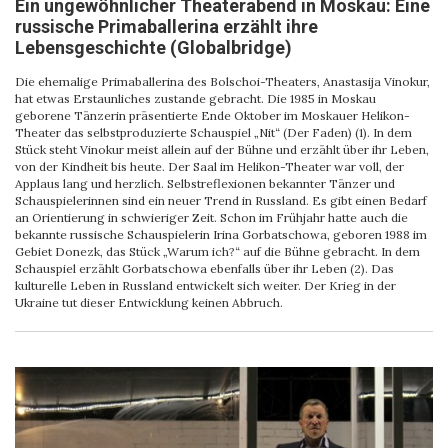
Ein ungewöhnlicher Theaterabend in Moskau: Eine
russische Primaballerina erzählt ihre
Lebensgeschichte (Globalbridge)
Die ehemalige Primaballerina des Bolschoi-Theaters, Anastasija Vinokur,
hat etwas Erstaunliches zustande gebracht. Die 1985 in Moskau
geborene Tänzerin präsentierte Ende Oktober im Moskauer Helikon-
Theater das selbstproduzierte Schauspiel „Nit“ (Der Faden) (1). In dem
Stück steht Vinokur meist allein auf der Bühne und erzählt über ihr Leben,
von der Kindheit bis heute. Der Saal im Helikon-Theater war voll, der
Applaus lang und herzlich. Selbstreflexionen bekannter Tänzer und
Schauspielerinnen sind ein neuer Trend in Russland. Es gibt einen Bedarf
an Orientierung in schwieriger Zeit. Schon im Frühjahr hatte auch die
bekannte russische Schauspielerin Irina Gorbatschowa, geboren 1988 im
Gebiet Donezk, das Stück „Warum ich?“ auf die Bühne gebracht. In dem
Schauspiel erzählt Gorbatschowa ebenfalls über ihr Leben (2). Das
kulturelle Leben in Russland entwickelt sich weiter. Der Krieg in der
Ukraine tut dieser Entwicklung keinen Abbruch.