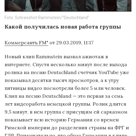
Foto: Schreeshot Rammstein/"Deutschland"
Какой получилась новая работа группы
Коммерсантъ FM"
от 29.03.2019, 11:17
Новый клип Rammstein вызвал ажиотаж в
интернете. Спустя несколько минут после выхода
ролика на песню Deutschland счетчик YouTube уже
показывал десятки тысяч просмотров, а к утру
пятницы видео посмотрели более 5 млн человек.
Клип на песню Deutschland — это первая за семь
лет видеоработа немецкой группы. Ролик длится
9,5 минут, в нем группа с присущим ей сарказмом
показывает всю историю Германии со времен
Римской империи до разделения страны на ФРГ и
ГДР. Примечательно, что образ Германии в клипе