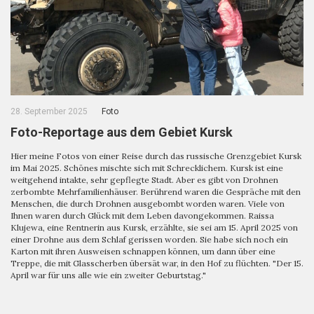
28. September 2025
Foto
Foto-Reportage aus dem Gebiet Kursk
Hier meine Fotos von einer Reise durch das russische Grenzgebiet Kursk
im Mai 2025. Schönes mischte sich mit Schrecklichem. Kursk ist eine
weitgehend intakte, sehr gepflegte Stadt. Aber es gibt von Drohnen
zerbombte Mehrfamilienhäuser. Berührend waren die Gespräche mit den
Menschen, die durch Drohnen ausgebombt worden waren. Viele von
Ihnen waren durch Glück mit dem Leben davongekommen. Raissa
Klujewa, eine Rentnerin aus Kursk, erzählte, sie sei am 15. April 2025 von
einer Drohne aus dem Schlaf gerissen worden. Sie habe sich noch ein
Karton mit ihren Ausweisen schnappen können, um dann über eine
Treppe, die mit Glasscherben übersät war, in den Hof zu flüchten. "Der 15.
April war für uns alle wie ein zweiter Geburtstag."