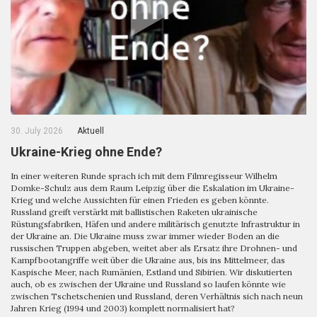
30. July 2026
Aktuell
Ukraine-Krieg ohne Ende?
In einer weiteren Runde sprach ich mit dem Filmregisseur Wilhelm
Domke-Schulz aus dem Raum Leipzig über die Eskalation im Ukraine-
Krieg und welche Aussichten für einen Frieden es geben könnte.
Russland greift verstärkt mit ballistischen Raketen ukrainische
Rüstungsfabriken, Häfen und andere militärisch genutzte Infrastruktur in
der Ukraine an. Die Ukraine muss zwar immer wieder Boden an die
russischen Truppen abgeben, weitet aber als Ersatz ihre Drohnen- und
Kampfbootangriffe weit über die Ukraine aus, bis ins Mittelmeer, das
Kaspische Meer, nach Rumänien, Estland und Sibirien. Wir diskutierten
auch, ob es zwischen der Ukraine und Russland so laufen könnte wie
zwischen Tschetschenien und Russland, deren Verhältnis sich nach neun
Jahren Krieg (1994 und 2003) komplett normalisiert hat?