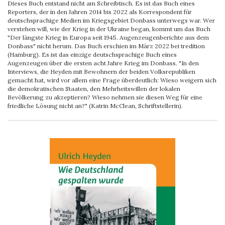
Dieses Buch entstand nicht am Schreibtisch. Es ist das Buch eines
Reporters, der in den Jahren 2014 bis 2022 als Korrespondent für
deutschsprachige Medien im Kriegsgebiet Donbass unterwegs war. Wer
verstehen will, wie der Krieg in der Ukraine began, kommt um das Buch
"Der längste Krieg in Europa seit 1945. Augenzeugenberichte aus dem
Donbass" nicht herum. Das Buch erschien im März 2022 bei tredition
(Hamburg). Es ist das einzige deutschsprachige Buch eines
Augenzeugen über die ersten acht Jahre Krieg im Donbass. "In den
Interviews, die Heyden mit Bewohnern der beiden Volksrepubliken
gemacht hat, wird vor allem eine Frage überdeutlich: Wieso weigern sich
die demokratischen Staaten, den Mehrheitswillen der lokalen
Bevölkerung zu akzeptieren? Wieso nehmen sie diesen Weg für eine
friedliche Lösung nicht an?" (Katrin McClean, Schriftstellerin).