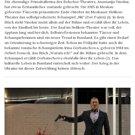
Die ehemalige Primaballerina des Bolschoi-Theaters, Anastasija Vinokur,
hat etwas Erstaunliches zustande gebracht. Die 1985 in Moskau
geborene Tänzerin präsentierte Ende Oktober im Moskauer Helikon-
Theater das selbstproduzierte Schauspiel „Nit“ (Der Faden) (1). In dem
Stück steht Vinokur meist allein auf der Bühne und erzählt über ihr Leben,
von der Kindheit bis heute. Der Saal im Helikon-Theater war voll, der
Applaus lang und herzlich. Selbstreflexionen bekannter Tänzer und
Schauspielerinnen sind ein neuer Trend in Russland. Es gibt einen Bedarf
an Orientierung in schwieriger Zeit. Schon im Frühjahr hatte auch die
bekannte russische Schauspielerin Irina Gorbatschowa, geboren 1988 im
Gebiet Donezk, das Stück „Warum ich?“ auf die Bühne gebracht. In dem
Schauspiel erzählt Gorbatschowa ebenfalls über ihr Leben (2). Das
kulturelle Leben in Russland entwickelt sich weiter. Der Krieg in der
Ukraine tut dieser Entwicklung keinen Abbruch.