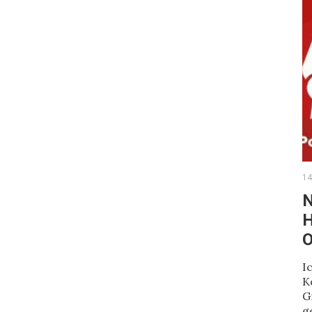
14
N
H
O
I
K
G
g