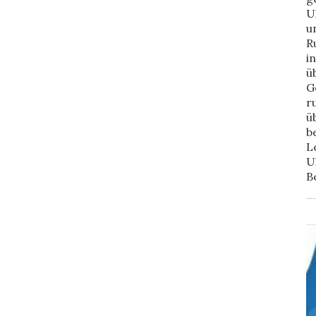
U
u
R
i
ü
G
r
ü
b
L
U
B