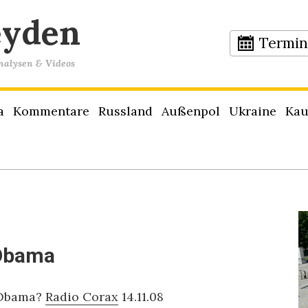
eyden
Termi
Analysen & Videos
a
Kommentare
Russland
Außenpol
Ukraine
Kau
 Obama
 Obama?
Radio Corax
14.11.08