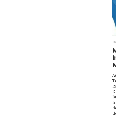
16
M
I
M
A
T
R
D
B
I
d
d