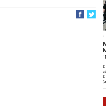
7.
M
M
"
D
e
D
(