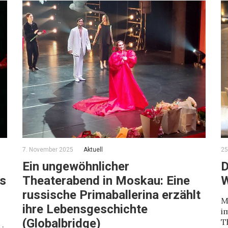
7. November 2025
Aktuell
25
Ein ungewöhnlicher
D
us
Theaterabend in Moskau: Eine
W
russische Primaballerina erzählt
M
ihre Lebensgeschichte
i
(Globalbridge)
T