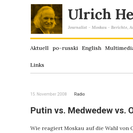
Ulrich H
Journalist - Moskau - Berichte, 
Aktuell
po–russki
English
Multimedi
Links
15. November 2008
Radio
Putin vs. Medwedew vs.
Wie reagiert Moskau auf die Wahl von