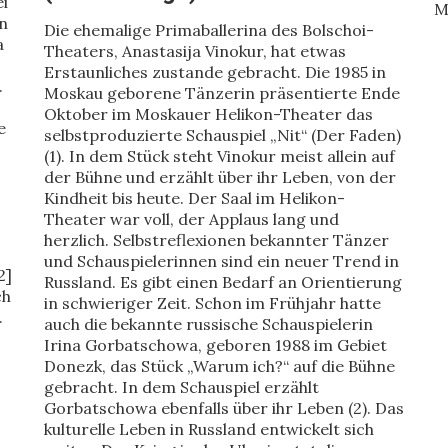
ei
M
n
Die ehemalige Primaballerina des Bolschoi-
a
Theaters, Anastasija Vinokur, hat etwas
Erstaunliches zustande gebracht. Die 1985 in
.
Moskau geborene Tänzerin präsentierte Ende
Oktober im Moskauer Helikon-Theater das
e
selbstproduzierte Schauspiel „Nit“ (Der Faden)
(1). In dem Stück steht Vinokur meist allein auf
der Bühne und erzählt über ihr Leben, von der
Kindheit bis heute. Der Saal im Helikon-
Theater war voll, der Applaus lang und
herzlich. Selbstreflexionen bekannter Tänzer
und Schauspielerinnen sind ein neuer Trend in
2]
Russland. Es gibt einen Bedarf an Orientierung
ch
in schwieriger Zeit. Schon im Frühjahr hatte
.
auch die bekannte russische Schauspielerin
Irina Gorbatschowa, geboren 1988 im Gebiet
Donezk, das Stück „Warum ich?“ auf die Bühne
gebracht. In dem Schauspiel erzählt
Gorbatschowa ebenfalls über ihr Leben (2). Das
kulturelle Leben in Russland entwickelt sich