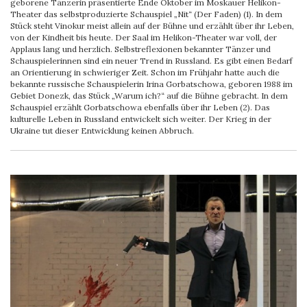
geborene Tänzerin präsentierte Ende Oktober im Moskauer Helikon-
Theater das selbstproduzierte Schauspiel „Nit“ (Der Faden) (1). In dem
Stück steht Vinokur meist allein auf der Bühne und erzählt über ihr Leben,
von der Kindheit bis heute. Der Saal im Helikon-Theater war voll, der
Applaus lang und herzlich. Selbstreflexionen bekannter Tänzer und
Schauspielerinnen sind ein neuer Trend in Russland. Es gibt einen Bedarf
an Orientierung in schwieriger Zeit. Schon im Frühjahr hatte auch die
bekannte russische Schauspielerin Irina Gorbatschowa, geboren 1988 im
Gebiet Donezk, das Stück „Warum ich?“ auf die Bühne gebracht. In dem
Schauspiel erzählt Gorbatschowa ebenfalls über ihr Leben (2). Das
kulturelle Leben in Russland entwickelt sich weiter. Der Krieg in der
Ukraine tut dieser Entwicklung keinen Abbruch.