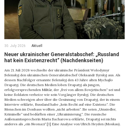
30. July 2026
Aktuell
Neuer ukrainischer Generalstabschef: „Russland
hat kein Existenzrecht“ (Nachdenkseiten)
Am 21. Juli 2026 wechselte der ukrainische Präsident Wolodymyr
Selenskyj den ukrainischen Generalstabschef Oleksandr Syrskyj aus. Als
dessen Nachfolger ernannte Selenskyj den 43 Jahre alten Mychajlo
Drapatyj. Die deutschen Medien loben Drapatyj als jungen,
erfolgversprechenden Militär, der „frei von allem Sowjetischen“ sei und
keine Soldaten verheize wie sein Vorgänger Syrskyj. Die deutschen
Medien schweigen aber über die Gesinnung von Drapatyj, der in einem
Interview erklärte, Russland habe „kein Recht auf eine Existenz“. Die
Menschen im Donbass wollten „nicht arbeiten“. Sie seien „Umsiedler,
Kriminelle“ und bedürften einer „Ukrainisierung“. Die russische
Außenamtssprecherin Maria Sacharowa erklärte, Drapatyj sei nichts
anderes als „ein Neonazi“.[1] Eine Analyse von Ulrich Heyden (Moskau).