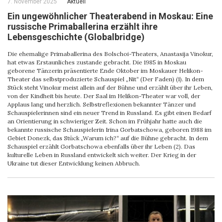
7. November 2025
Aktuell
Ein ungewöhnlicher Theaterabend in Moskau: Eine
russische Primaballerina erzählt ihre
Lebensgeschichte (Globalbridge)
Die ehemalige Primaballerina des Bolschoi-Theaters, Anastasija Vinokur,
hat etwas Erstaunliches zustande gebracht. Die 1985 in Moskau
geborene Tänzerin präsentierte Ende Oktober im Moskauer Helikon-
Theater das selbstproduzierte Schauspiel „Nit“ (Der Faden) (1). In dem
Stück steht Vinokur meist allein auf der Bühne und erzählt über ihr Leben,
von der Kindheit bis heute. Der Saal im Helikon-Theater war voll, der
Applaus lang und herzlich. Selbstreflexionen bekannter Tänzer und
Schauspielerinnen sind ein neuer Trend in Russland. Es gibt einen Bedarf
an Orientierung in schwieriger Zeit. Schon im Frühjahr hatte auch die
bekannte russische Schauspielerin Irina Gorbatschowa, geboren 1988 im
Gebiet Donezk, das Stück „Warum ich?“ auf die Bühne gebracht. In dem
Schauspiel erzählt Gorbatschowa ebenfalls über ihr Leben (2). Das
kulturelle Leben in Russland entwickelt sich weiter. Der Krieg in der
Ukraine tut dieser Entwicklung keinen Abbruch.