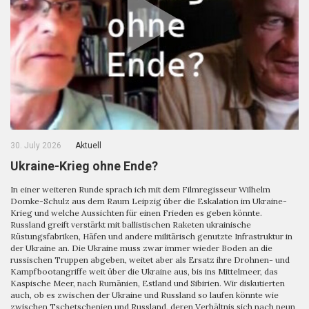
30. July 2026
Aktuell
Ukraine-Krieg ohne Ende?
In einer weiteren Runde sprach ich mit dem Filmregisseur Wilhelm
Domke-Schulz aus dem Raum Leipzig über die Eskalation im Ukraine-
Krieg und welche Aussichten für einen Frieden es geben könnte.
Russland greift verstärkt mit ballistischen Raketen ukrainische
Rüstungsfabriken, Häfen und andere militärisch genutzte Infrastruktur in
der Ukraine an. Die Ukraine muss zwar immer wieder Boden an die
russischen Truppen abgeben, weitet aber als Ersatz ihre Drohnen- und
Kampfbootangriffe weit über die Ukraine aus, bis ins Mittelmeer, das
Kaspische Meer, nach Rumänien, Estland und Sibirien. Wir diskutierten
auch, ob es zwischen der Ukraine und Russland so laufen könnte wie
zwischen Tschetschenien und Russland, deren Verhältnis sich nach neun