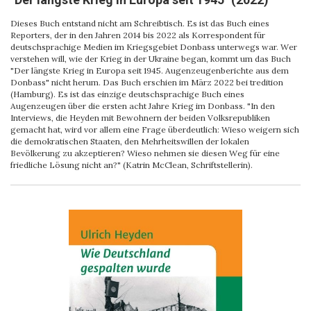
Dieses Buch entstand nicht am Schreibtisch. Es ist das Buch eines
Reporters, der in den Jahren 2014 bis 2022 als Korrespondent für
deutschsprachige Medien im Kriegsgebiet Donbass unterwegs war. Wer
verstehen will, wie der Krieg in der Ukraine began, kommt um das Buch
"Der längste Krieg in Europa seit 1945. Augenzeugenberichte aus dem
Donbass" nicht herum. Das Buch erschien im März 2022 bei tredition
(Hamburg). Es ist das einzige deutschsprachige Buch eines
Augenzeugen über die ersten acht Jahre Krieg im Donbass. "In den
Interviews, die Heyden mit Bewohnern der beiden Volksrepubliken
gemacht hat, wird vor allem eine Frage überdeutlich: Wieso weigern sich
die demokratischen Staaten, den Mehrheitswillen der lokalen
Bevölkerung zu akzeptieren? Wieso nehmen sie diesen Weg für eine
friedliche Lösung nicht an?" (Katrin McClean, Schriftstellerin).