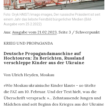
Foto: Oryk HAIST/imago images, Der russische Präsident ist seit
einem Jahr das liebste Feindbild bürgerlicher Medien (Bild-
Ausgabe vom 25.2.2022)
Aus:
Ausgabe vom 21.02.2023
, Seite 3 / Schwerpunkt
KRIEG UND PROPAGANDA
Deutsche Propagandamaschine auf
Hochtouren: Zu Berichten, Russland
verschleppe Kinder aus der Ukraine
Von Ulrich Heyden, Moskau
»Wie Moskau ukrainische Kinder klaut« – so titelte
die
FAZ
am 10. Februar. Und der Text hielt, was die
Überschrift versprach: »… Zehntausende Jungen und
Mädchen sind seit Beginn des Krieges aus der Ukraine