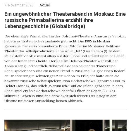
7. November 2025
Aktuell
Ein ungewöhnlicher Theaterabend in Moskau: Eine
russische Primaballerina erzählt ihre
Lebensgeschichte (Globalbridge)
Die ehemalige Primaballerina des Bolschoi-Theaters, Anastasija Vinokur,
hat etwas Erstaunliches zustande gebracht. Die 1985 in Moskau
geborene Tänzerin präsentierte Ende Oktober im Moskauer Helikon-
Theater das selbstproduzierte Schauspiel „Nit“ (Der Faden) (1). In dem
Stück steht Vinokur meist allein auf der Bühne und erzählt über ihr Leben,
von der Kindheit bis heute. Der Saal im Helikon-Theater war voll, der
Applaus lang und herzlich. Selbstreflexionen bekannter Tänzer und
Schauspielerinnen sind ein neuer Trend in Russland. Es gibt einen Bedarf
an Orientierung in schwieriger Zeit. Schon im Frühjahr hatte auch die
bekannte russische Schauspielerin Irina Gorbatschowa, geboren 1988 im
Gebiet Donezk, das Stück „Warum ich?“ auf die Bühne gebracht. In dem
Schauspiel erzählt Gorbatschowa ebenfalls über ihr Leben (2). Das
kulturelle Leben in Russland entwickelt sich weiter. Der Krieg in der
Ukraine tut dieser Entwicklung keinen Abbruch.