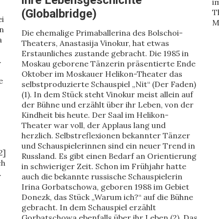
ihre Lebensgeschichte
i
(Globalbridge)
T
ei
M
n
Die ehemalige Primaballerina des Bolschoi-
a
Theaters, Anastasija Vinokur, hat etwas
Erstaunliches zustande gebracht. Die 1985 in
.
Moskau geborene Tänzerin präsentierte Ende
Oktober im Moskauer Helikon-Theater das
e
selbstproduzierte Schauspiel „Nit“ (Der Faden)
(1). In dem Stück steht Vinokur meist allein auf
der Bühne und erzählt über ihr Leben, von der
Kindheit bis heute. Der Saal im Helikon-
Theater war voll, der Applaus lang und
herzlich. Selbstreflexionen bekannter Tänzer
und Schauspielerinnen sind ein neuer Trend in
2]
Russland. Es gibt einen Bedarf an Orientierung
ch
in schwieriger Zeit. Schon im Frühjahr hatte
.
auch die bekannte russische Schauspielerin
Irina Gorbatschowa, geboren 1988 im Gebiet
Donezk, das Stück „Warum ich?“ auf die Bühne
gebracht. In dem Schauspiel erzählt
Gorbatschowa ebenfalls über ihr Leben (2). Das