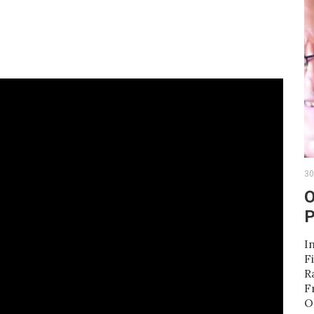
30
O
P
I
F
R
F
O