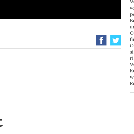
W
v
p
B
u
O
f
O
s
r
W
K
w
R
t