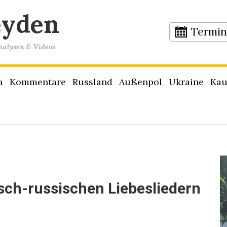
eyden
Termi
Analysen & Videos
a
Kommentare
Russland
Außenpol
Ukraine
Kau
sch-russischen Liebesliedern