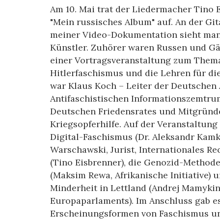
Am 10. Mai trat der Liedermacher Tino
"Mein russisches Album" auf. An der Git
meiner Video-Dokumentation sieht man 
Künstler. Zuhörer waren Russen und Gäs
einer Vortragsveranstaltung zum Thema 
Hitlerfaschismus und die Lehren für di
war Klaus Koch – Leiter der Deutschen 
Antifaschistischen Informationszemtrum
Deutschen Friedensrates und Mitgründe
Kriegsopferhilfe. Auf der Veranstaltun
Digital-Faschismus (Dr. Aleksandr Kamk
Warschawski, Jurist, Internationales Rec
(Tino Eisbrenner), die Genozid-Methode
(Maksim Rewa, Afrikanische Initiative) 
Minderheit in Lettland (Andrej Mamykin
Europaparlaments). Im Anschluss gab es
Erscheinungsformen von Faschismus un