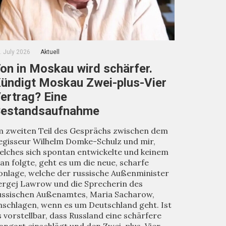
. July 2026
Aktuell
on in Moskau wird schärfer.
ündigt Moskau Zwei-plus-Vier
ertrag? Eine
estandsaufnahme
m zweiten Teil des Gesprächs zwischen dem
egisseur Wilhelm Domke-Schulz und mir,
elches sich spontan entwickelte und keinem
lan folgte, geht es um die neue, scharfe
onlage, welche der russische Außenminister
ergej Lawrow und die Sprecherin des
ussischen Außenamtes, Maria Sacharow,
nschlagen, wenn es um Deutschland geht. Ist
s vorstellbar, dass Russland eine schärfere