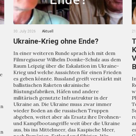
30. July 2026
Aktuell
21
Ukraine-Krieg ohne Ende?
T
K
In einer weiteren Runde sprach ich mit dem
V
Filmregisseur Wilhelm Domke-Schulz aus dem
B
Raum Leipzig über die Eskalation im Ukraine-
Krieg und welche Aussichten für einen Frieden
ie
es geben könnte. Russland greift verstärkt mit
I
ballistischen Raketen ukrainische
R
Rüstungsfabriken, Häfen und andere
w
militärisch genutzte Infrastruktur in der
P
Ukraine an. Die Ukraine muss zwar immer
T
on
wieder Boden an die russischen Truppen
S
abgeben, weitet aber als Ersatz ihre Drohnen-
r
und Kampfbootangriffe weit über die Ukraine
a
aus, bis ins Mittelmeer, das Kaspische Meer,
e
in