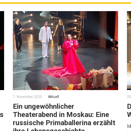
7. November 2025
Aktuell
25
Ein ungewöhnlicher
D
us
Theaterabend in Moskau: Eine
W
russische Primaballerina erzählt
M