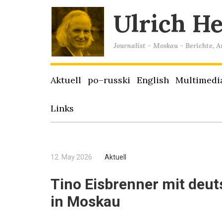
Ulrich H
Journalist - Moskau - Berichte, 
Aktuell
po–russki
English
Multimedi
Links
12. May 2026
Aktuell
Tino Eisbrenner mit deut
in Moskau