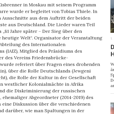
 Eisbrenner in Moskau mit seinem Programm
arre wurde er begleitet von Tobias Thiele. In
Ausschnitte aus dem Auftritt der beiden
te aus Deutschland. Die Lieder waren Teil
„81 Jahre später – Der Sieg über den
e heutige Welt“. Organisator der Veranstaltung
1.
Abteilung des Internationalen
D
s (IAIZ), Mitglied des Präsidiums des
H
r des Vereins Friedensbrücke-
g wurde referiert über Fragen eines drohenden
W
ä
in), über die Rolle Deutschlands (Jewgeni
S
ht), die Rolle der Kultur in der Gesellschaft
D
n westlicher Kolonialmächte in Afrika
a
und die Diskriminierung der russischen
, ehemaliger Abgeordneter (2014-2019) des
 eine Diskussion über die verschiedenen
d darüber, wie man Spaltungen in der