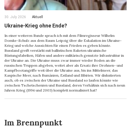
30. July 2026
Aktuell
Ukraine-Krieg ohne Ende?
In einer weiteren Runde sprach ich mit dem Filmregisseur Wilhelm
Domke-Schulz aus dem Raum Leipzig über die Eskalation im Ukraine-
Krieg und welche Aussichten für einen Frieden es geben könnte.
Russland greift verstärkt mit ballistischen Raketen ukrainische
Rüstungsfabriken, Häfen und andere militärisch genutzte Infrastruktur in
der Ukraine an. Die Ukraine muss zwar immer wieder Boden an die
russischen Truppen abgeben, weitet aber als Ersatz ihre Drohnen- und
Kampfbootangriffe weit über die Ukraine aus, bis ins Mittelmeer, das
Kaspische Meer, nach Rumänien, Estland und Sibirien. Wir diskutierten
auch, ob es zwischen der Ukraine und Russland so laufen könnte wie
zwischen Tschetschenien und Russland, deren Verhältnis sich nach neun
Jahren Krieg (1994 und 2003) komplett normalisiert hat?
Im Brennpunkt