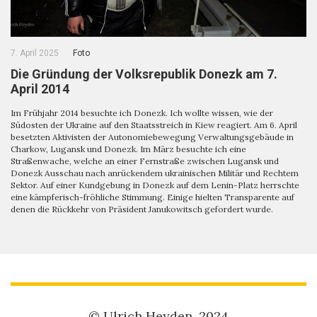
7. April 2025
Foto
Die Gründung der Volksrepublik Donezk am 7.
April 2014
Im Frühjahr 2014 besuchte ich Donezk. Ich wollte wissen, wie der
Südosten der Ukraine auf den Staatsstreich in Kiew reagiert. Am 6. April
besetzten Aktivisten der Autonomiebewegung Verwaltungsgebäude in
Charkow, Lugansk und Donezk. Im März besuchte ich eine
Straßenwache, welche an einer Fernstraße zwischen Lugansk und
Donezk Ausschau nach anrückendem ukrainischen Militär und Rechtem
Sektor. Auf einer Kundgebung in Donezk auf dem Lenin-Platz herrschte
eine kämpferisch-fröhliche Stimmung. Einige hielten Transparente auf
denen die Rückkehr von Präsident Janukowitsch gefordert wurde.
© Ulrich Heyden, 2024