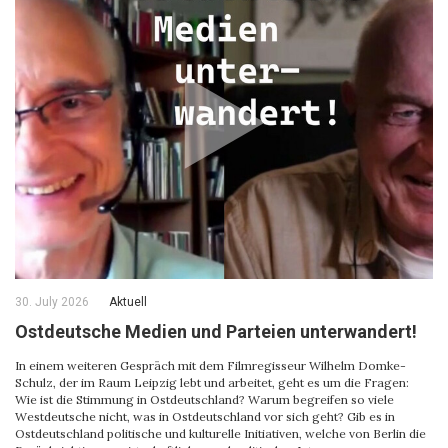
30. July 2026
Aktuell
Ostdeutsche Medien und Parteien unterwandert!
In einem weiteren Gespräch mit dem Filmregisseur Wilhelm Domke-
Schulz, der im Raum Leipzig lebt und arbeitet, geht es um die Fragen:
Wie ist die Stimmung in Ostdeutschland? Warum begreifen so viele
Westdeutsche nicht, was in Ostdeutschland vor sich geht? Gib es in
Ostdeutschland politische und kulturelle Initiativen, welche von Berlin die