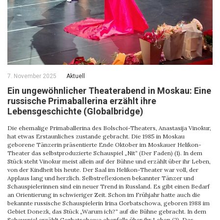
7. November 2025
Aktuell
Ein ungewöhnlicher Theaterabend in Moskau: Eine
russische Primaballerina erzählt ihre
Lebensgeschichte (Globalbridge)
Die ehemalige Primaballerina des Bolschoi-Theaters, Anastasija Vinokur,
hat etwas Erstaunliches zustande gebracht. Die 1985 in Moskau
geborene Tänzerin präsentierte Ende Oktober im Moskauer Helikon-
Theater das selbstproduzierte Schauspiel „Nit“ (Der Faden) (1). In dem
Stück steht Vinokur meist allein auf der Bühne und erzählt über ihr Leben,
von der Kindheit bis heute. Der Saal im Helikon-Theater war voll, der
Applaus lang und herzlich. Selbstreflexionen bekannter Tänzer und
Schauspielerinnen sind ein neuer Trend in Russland. Es gibt einen Bedarf
an Orientierung in schwieriger Zeit. Schon im Frühjahr hatte auch die
bekannte russische Schauspielerin Irina Gorbatschowa, geboren 1988 im
Gebiet Donezk, das Stück „Warum ich?“ auf die Bühne gebracht. In dem
Schauspiel erzählt Gorbatschowa ebenfalls über ihr Leben (2). Das