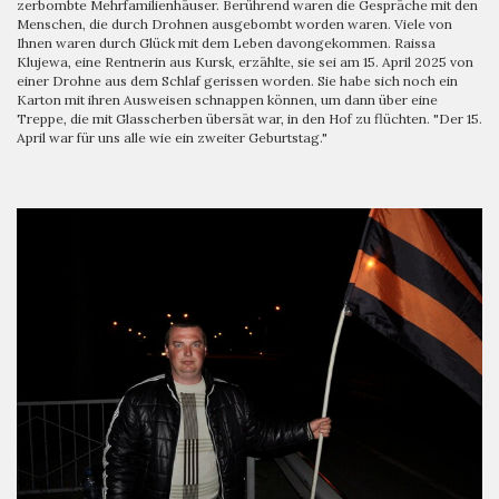
zerbombte Mehrfamilienhäuser. Berührend waren die Gespräche mit den
Menschen, die durch Drohnen ausgebombt worden waren. Viele von
Ihnen waren durch Glück mit dem Leben davongekommen. Raissa
Klujewa, eine Rentnerin aus Kursk, erzählte, sie sei am 15. April 2025 von
einer Drohne aus dem Schlaf gerissen worden. Sie habe sich noch ein
Karton mit ihren Ausweisen schnappen können, um dann über eine
Treppe, die mit Glasscherben übersät war, in den Hof zu flüchten. "Der 15.
April war für uns alle wie ein zweiter Geburtstag."