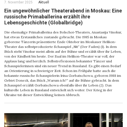
7. November 2025
Aktuell
Ein ungewöhnlicher Theaterabend in Moskau: Eine
russische Primaballerina erzählt ihre
Lebensgeschichte (Globalbridge)
Die ehemalige Primaballerina des Bolschoi-Theaters, Anastasija Vinokur,
hat etwas Erstaunliches zustande gebracht. Die 1985 in Moskau
geborene Tänzerin präsentierte Ende Oktober im Moskauer Helikon-
Theater das selbstproduzierte Schauspiel „Nit“ (Der Faden) (1). In dem
Stück steht Vinokur meist allein auf der Bühne und erzählt über ihr Leben,
von der Kindheit bis heute. Der Saal im Helikon-Theater war voll, der
Applaus lang und herzlich. Selbstreflexionen bekannter Tänzer und
Schauspielerinnen sind ein neuer Trend in Russland. Es gibt einen Bedarf
an Orientierung in schwieriger Zeit. Schon im Frühjahr hatte auch die
bekannte russische Schauspielerin Irina Gorbatschowa, geboren 1988 im
Gebiet Donezk, das Stück „Warum ich?“ auf die Bühne gebracht. In dem
Schauspiel erzählt Gorbatschowa ebenfalls über ihr Leben (2). Das
kulturelle Leben in Russland entwickelt sich weiter. Der Krieg in der
Ukraine tut dieser Entwicklung keinen Abbruch.