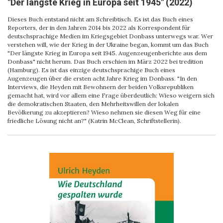
"Der längste Krieg in Europa seit 1945" (2022)
Dieses Buch entstand nicht am Schreibtisch. Es ist das Buch eines
Reporters, der in den Jahren 2014 bis 2022 als Korrespondent für
deutschsprachige Medien im Kriegsgebiet Donbass unterwegs war. Wer
verstehen will, wie der Krieg in der Ukraine began, kommt um das Buch
"Der längste Krieg in Europa seit 1945. Augenzeugenberichte aus dem
Donbass" nicht herum. Das Buch erschien im März 2022 bei tredition
(Hamburg). Es ist das einzige deutschsprachige Buch eines
Augenzeugen über die ersten acht Jahre Krieg im Donbass. "In den
Interviews, die Heyden mit Bewohnern der beiden Volksrepubliken
gemacht hat, wird vor allem eine Frage überdeutlich: Wieso weigern sich
die demokratischen Staaten, den Mehrheitswillen der lokalen
Bevölkerung zu akzeptieren? Wieso nehmen sie diesen Weg für eine
friedliche Lösung nicht an?" (Katrin McClean, Schriftstellerin).