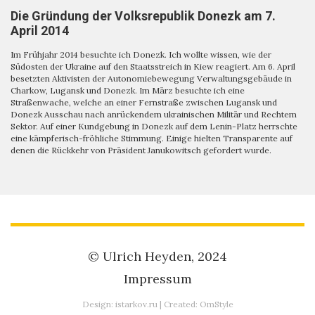
Die Gründung der Volksrepublik Donezk am 7.
April 2014
Im Frühjahr 2014 besuchte ich Donezk. Ich wollte wissen, wie der
Südosten der Ukraine auf den Staatsstreich in Kiew reagiert. Am 6. April
besetzten Aktivisten der Autonomiebewegung Verwaltungsgebäude in
Charkow, Lugansk und Donezk. Im März besuchte ich eine
Straßenwache, welche an einer Fernstraße zwischen Lugansk und
Donezk Ausschau nach anrückendem ukrainischen Militär und Rechtem
Sektor. Auf einer Kundgebung in Donezk auf dem Lenin-Platz herrschte
eine kämpferisch-fröhliche Stimmung. Einige hielten Transparente auf
denen die Rückkehr von Präsident Janukowitsch gefordert wurde.
© Ulrich Heyden, 2024
Impressum
Design:
istarkov.ru
| Created:
OmStyle