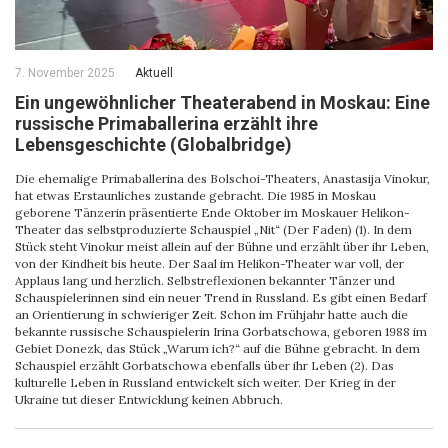
7. November 2025
Aktuell
Ein ungewöhnlicher Theaterabend in Moskau: Eine
russische Primaballerina erzählt ihre
Lebensgeschichte (Globalbridge)
Die ehemalige Primaballerina des Bolschoi-Theaters, Anastasija Vinokur,
hat etwas Erstaunliches zustande gebracht. Die 1985 in Moskau
geborene Tänzerin präsentierte Ende Oktober im Moskauer Helikon-
Theater das selbstproduzierte Schauspiel „Nit“ (Der Faden) (1). In dem
Stück steht Vinokur meist allein auf der Bühne und erzählt über ihr Leben,
von der Kindheit bis heute. Der Saal im Helikon-Theater war voll, der
Applaus lang und herzlich. Selbstreflexionen bekannter Tänzer und
Schauspielerinnen sind ein neuer Trend in Russland. Es gibt einen Bedarf
an Orientierung in schwieriger Zeit. Schon im Frühjahr hatte auch die
bekannte russische Schauspielerin Irina Gorbatschowa, geboren 1988 im
Gebiet Donezk, das Stück „Warum ich?“ auf die Bühne gebracht. In dem
Schauspiel erzählt Gorbatschowa ebenfalls über ihr Leben (2). Das
kulturelle Leben in Russland entwickelt sich weiter. Der Krieg in der
Ukraine tut dieser Entwicklung keinen Abbruch.