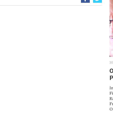
30
O
P
I
F
R
F
O