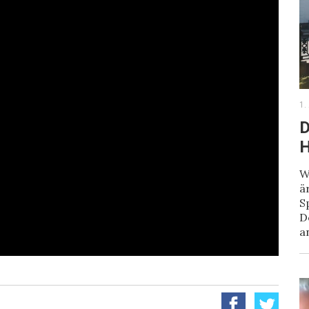
1.
D
H
W
ä
S
D
a