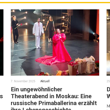
7. November 2025
Aktuell
25
Ein ungewöhnlicher
D
us
Theaterabend in Moskau: Eine
W
russische Primaballerina erzählt
M