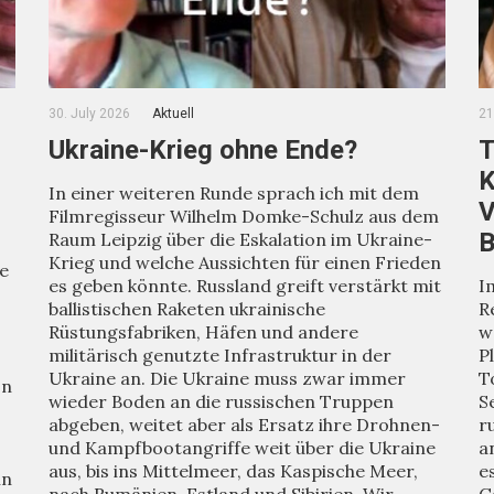
30. July 2026
Aktuell
21
Ukraine-Krieg ohne Ende?
T
K
In einer weiteren Runde sprach ich mit dem
V
Filmregisseur Wilhelm Domke-Schulz aus dem
B
Raum Leipzig über die Eskalation im Ukraine-
Krieg und welche Aussichten für einen Frieden
ie
es geben könnte. Russland greift verstärkt mit
I
ballistischen Raketen ukrainische
R
Rüstungsfabriken, Häfen und andere
w
militärisch genutzte Infrastruktur in der
P
Ukraine an. Die Ukraine muss zwar immer
T
on
wieder Boden an die russischen Truppen
S
abgeben, weitet aber als Ersatz ihre Drohnen-
r
und Kampfbootangriffe weit über die Ukraine
a
aus, bis ins Mittelmeer, das Kaspische Meer,
e
in