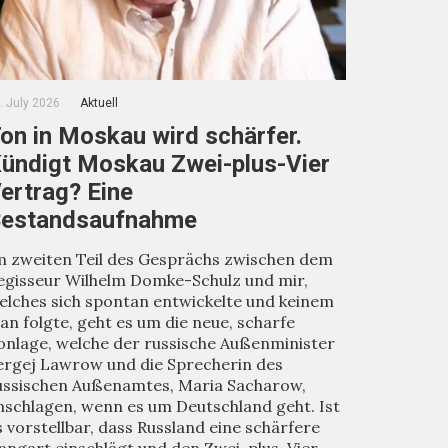
. July 2026
Aktuell
on in Moskau wird schärfer.
ündigt Moskau Zwei-plus-Vier
ertrag? Eine
estandsaufnahme
m zweiten Teil des Gesprächs zwischen dem
egisseur Wilhelm Domke-Schulz und mir,
elches sich spontan entwickelte und keinem
lan folgte, geht es um die neue, scharfe
onlage, welche der russische Außenminister
ergej Lawrow und die Sprecherin des
ussischen Außenamtes, Maria Sacharow,
nschlagen, wenn es um Deutschland geht. Ist
s vorstellbar, dass Russland eine schärfere