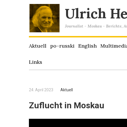
Ulrich H
Journalist - Moskau - Berichte, 
Aktuell
po–russki
English
Multimedi
Links
24. April 2023
Aktuell
Zuflucht in Moskau