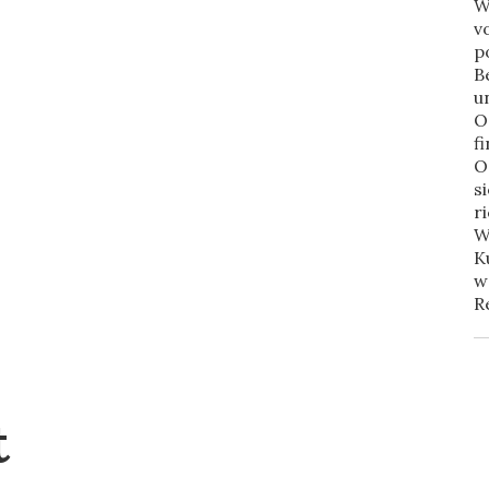
W
v
p
B
u
O
f
O
s
r
W
K
w
R
t