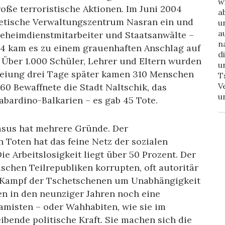
w
oße terroristische Aktionen. Im Juni 2004
a
chetische Verwaltungszentrum Nasran ein und
u
a
Geheimdienstmitarbeiter und Staatsanwälte –
n
04 kam es zu einem grauenhaften Anschlag auf
d
 Über 1.000 Schüler, Lehrer und Eltern wurden
u
reiung drei Tage später kamen 310 Menschen
T
V
60 Bewaffnete die Stadt Naltschik, das
u
bardino-Balkarien – es gab 45 Tote.
asus hat mehrere Gründe. Der
Toten hat das feine Netz der sozialen
e Arbeitslosigkeit liegt über 50 Prozent. Der
schen Teilrepubliken korrupten, oft autoritär
m Kampf der Tschetschenen um Unabhängigkeit
en in den neunziger Jahren noch eine
lamisten – oder Wahhabiten, wie sie im
bende politische Kraft. Sie machen sich die