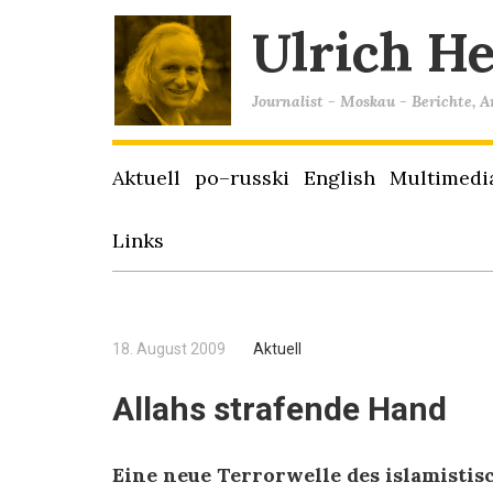
Ulrich H
Journalist - Moskau - Berichte, 
Aktuell
po–russki
English
Multimedi
Links
18. August 2009
Aktuell
Allahs strafende Hand
Eine neue Terrorwelle des islamisti