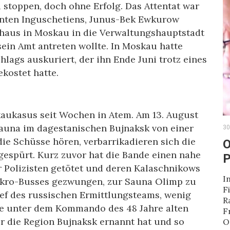
 stoppen, doch ohne Erfolg. Das Attentat war
enten Inguschetiens, Junus-Bek Ewkurow
haus in Moskau in die Verwaltungshauptstadt
ein Amt antreten wollte. In Moskau hatte
ags auskuriert, der ihn Ende Juni trotz eines
kostet hatte.
kaukasus seit Wochen in Atem. Am 13. August
Sauna im dagestanischen Bujnaksk von einer
30
die Schüsse hören, verbarrikadieren sich die
O
gespürt. Kurz zuvor hat die Bande einen nahe
P
r Polizisten getötet und deren Kalaschnikows
I
Mikro-Busses gezwungen, zur Sauna Olimp zu
F
hef des russischen Ermittlungsteams, wenig
R
ande unter dem Kommando des 48 Jahre alten
F
ür die Region Bujnaksk ernannt hat und so
O