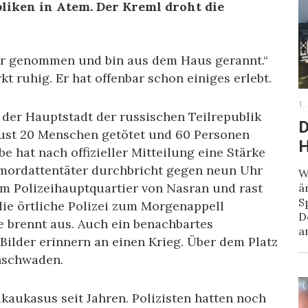
liken in Atem. Der Kreml droht die
der genommen und bin aus dem Haus gerannt.“
t ruhig. Er hat offenbar schon einiges erlebt.
1.
der Hauptstadt der russischen Teilrepublik
D
gust 20 Menschen getötet und 60 Personen
H
e hat nach offizieller Mitteilung eine Stärke
tmordattentäter durchbricht gegen neun Uhr
W
m Polizeihauptquartier von Nasran und rast
ä
S
die örtliche Polizei zum Morgenappell
D
e brennt aus. Auch ein benachbartes
a
ilder erinnern an einen Krieg. Über dem Platz
hschwaden.
kaukasus seit Jahren. Polizisten hatten noch