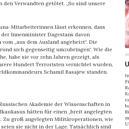
on den Verwandten getötet. „So sind unsere
una-Mitarbeiterinnen lässt erkennen, dass
 der Innenminister Dagestans davon
n vom „aus dem Ausland angeheizt“. Die
rund sich gegenseitig umzubringen“. Wie die
30
e, habe sie vor zehn Jahren gezeigt, als
U
ere Hundert Terroristen vernichtet wurden,
Feldkommandeurs Schamil Basajew standen.
I
F
R
K
e
 Russischen Akademie der Wissenschaften in
b
dkaukasus hätten für einen „breit angelegten
R
m
t. Zu groß angelegten Militäroperationen, wie
U
seien sie nicht in der Lage. Tatsächlich sind