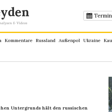
eyden
Termi
Analysen & Videos
a
Kommentare
Russland
Außenpol
Ukraine
Kau
schen Untergrunds hält den russischen