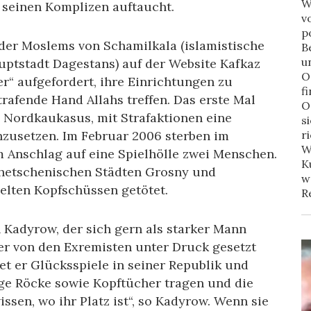
W
t seinen Komplizen auftaucht.
v
p
 der Moslems von Schamilkala (islamistische
B
u
uptstadt Dagestans) auf der Website Kafkaz
O
r“ aufgefordert, ihre Einrichtungen zu
f
trafende Hand Allahs treffen. Das erste Mal
O
 Nordkaukasus, mit Strafaktionen eine
s
zusetzen. Im Februar 2006 sterben im
r
W
 Anschlag auf eine Spielhölle zwei Menschen.
K
hetschenischen Städten Grosny und
w
elten Kopfschüssen getötet.
R
Kadyrow, der sich gern als starker Mann
 er von den Exremisten unter Druck gesetzt
t er Glücksspiele in seiner Republik und
ange Röcke sowie Kopftücher tragen und die
ssen, wo ihr Platz ist“, so Kadyrow. Wenn sie