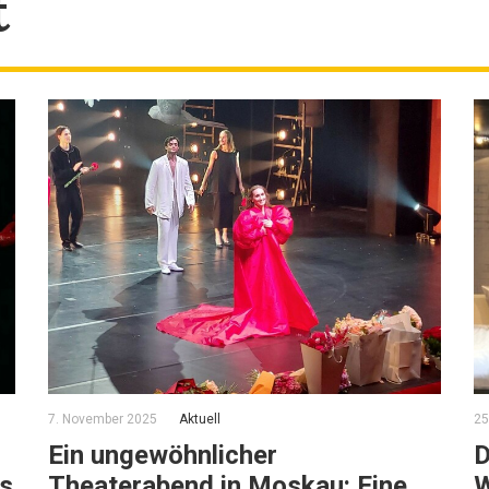
t
7. November 2025
Aktuell
25
Ein ungewöhnlicher
D
us
Theaterabend in Moskau: Eine
W