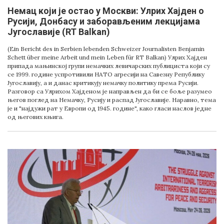
Немац који је остао у Москви: Улрих Хајден о
Русији, Донбасу и заборављеним лекцијама
Југославије (RT Balkan)
(Ein Bericht des in Serbien lebenden Schweizer Journalisten Benjamin
Schett über meine Arbeit und mein Leben für RT Balkan) Улрих Хајден
припада мањинској групи немачких левичарских публициста који су
се 1999. године успротивили НАТО агресији на Савезну Републику
Југославију, а и данас критикују немачку политику према Русији.
Разговор са Улрихом Хајденом је направљен да би се боље разумео
његов поглед на Немачку, Русију и распад Југославије. Наравно, тема
је и "најдужи рат у Европи од 1945. године", како гласи наслов једне
од његових књига.