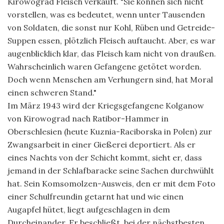
Kirowograd Fleisch verkauft. "Sie können sich nicht
vorstellen, was es bedeutet, wenn unter Tausenden
von Soldaten, die sonst nur Kohl, Rüben und Getreide-
Suppen essen, plötzlich Fleisch auftaucht. Aber, es war
augenblicklich klar, das Fleisch kam nicht von draußen.
Wahrscheinlich waren Gefangene getötet worden.
Doch wenn Menschen am Verhungern sind, hat Moral
einen schweren Stand."
Im März 1943 wird der Kriegsgefangene Kolganow
von Kirowograd nach Ratibor-Hammer in
Oberschlesien (heute Kuznia-Raciborska in Polen) zur
Zwangsarbeit in einer Gießerei deportiert. Als er
eines Nachts von der Schicht kommt, sieht er, dass
jemand in der Schlafbaracke seine Sachen durchwühlt
hat. Sein Komsomolzen-Ausweis, den er mit dem Foto
einer Schulfreundin getarnt hat und wie einen
Augapfel hütet, liegt aufgeschlagen in dem
Durcheinander. Er beschließt, bei der nächstbesten