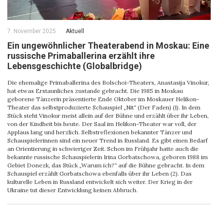
7. November 2025
Aktuell
Ein ungewöhnlicher Theaterabend in Moskau: Eine
russische Primaballerina erzählt ihre
Lebensgeschichte (Globalbridge)
Die ehemalige Primaballerina des Bolschoi-Theaters, Anastasija Vinokur,
hat etwas Erstaunliches zustande gebracht. Die 1985 in Moskau
geborene Tänzerin präsentierte Ende Oktober im Moskauer Helikon-
Theater das selbstproduzierte Schauspiel „Nit“ (Der Faden) (1). In dem
Stück steht Vinokur meist allein auf der Bühne und erzählt über ihr Leben,
von der Kindheit bis heute. Der Saal im Helikon-Theater war voll, der
Applaus lang und herzlich. Selbstreflexionen bekannter Tänzer und
Schauspielerinnen sind ein neuer Trend in Russland. Es gibt einen Bedarf
an Orientierung in schwieriger Zeit. Schon im Frühjahr hatte auch die
bekannte russische Schauspielerin Irina Gorbatschowa, geboren 1988 im
Gebiet Donezk, das Stück „Warum ich?“ auf die Bühne gebracht. In dem
Schauspiel erzählt Gorbatschowa ebenfalls über ihr Leben (2). Das
kulturelle Leben in Russland entwickelt sich weiter. Der Krieg in der
Ukraine tut dieser Entwicklung keinen Abbruch.