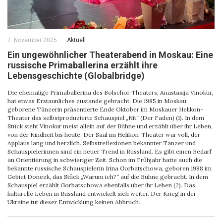
7. November 2025
Aktuell
Ein ungewöhnlicher Theaterabend in Moskau: Eine
russische Primaballerina erzählt ihre
Lebensgeschichte (Globalbridge)
Die ehemalige Primaballerina des Bolschoi-Theaters, Anastasija Vinokur,
hat etwas Erstaunliches zustande gebracht. Die 1985 in Moskau
geborene Tänzerin präsentierte Ende Oktober im Moskauer Helikon-
Theater das selbstproduzierte Schauspiel „Nit“ (Der Faden) (1). In dem
Stück steht Vinokur meist allein auf der Bühne und erzählt über ihr Leben,
von der Kindheit bis heute. Der Saal im Helikon-Theater war voll, der
Applaus lang und herzlich. Selbstreflexionen bekannter Tänzer und
Schauspielerinnen sind ein neuer Trend in Russland. Es gibt einen Bedarf
an Orientierung in schwieriger Zeit. Schon im Frühjahr hatte auch die
bekannte russische Schauspielerin Irina Gorbatschowa, geboren 1988 im
Gebiet Donezk, das Stück „Warum ich?“ auf die Bühne gebracht. In dem
Schauspiel erzählt Gorbatschowa ebenfalls über ihr Leben (2). Das
kulturelle Leben in Russland entwickelt sich weiter. Der Krieg in der
Ukraine tut dieser Entwicklung keinen Abbruch.