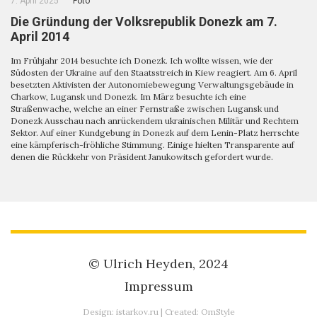
7. April 2025
Foto
Die Gründung der Volksrepublik Donezk am 7.
April 2014
Im Frühjahr 2014 besuchte ich Donezk. Ich wollte wissen, wie der
Südosten der Ukraine auf den Staatsstreich in Kiew reagiert. Am 6. April
besetzten Aktivisten der Autonomiebewegung Verwaltungsgebäude in
Charkow, Lugansk und Donezk. Im März besuchte ich eine
Straßenwache, welche an einer Fernstraße zwischen Lugansk und
Donezk Ausschau nach anrückendem ukrainischen Militär und Rechtem
Sektor. Auf einer Kundgebung in Donezk auf dem Lenin-Platz herrschte
eine kämpferisch-fröhliche Stimmung. Einige hielten Transparente auf
denen die Rückkehr von Präsident Janukowitsch gefordert wurde.
© Ulrich Heyden, 2024
Impressum
Design:
istarkov.ru
| Created:
OmStyle