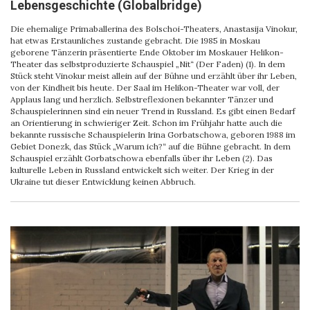
Lebensgeschichte (Globalbridge)
Die ehemalige Primaballerina des Bolschoi-Theaters, Anastasija Vinokur,
hat etwas Erstaunliches zustande gebracht. Die 1985 in Moskau
geborene Tänzerin präsentierte Ende Oktober im Moskauer Helikon-
Theater das selbstproduzierte Schauspiel „Nit“ (Der Faden) (1). In dem
Stück steht Vinokur meist allein auf der Bühne und erzählt über ihr Leben,
von der Kindheit bis heute. Der Saal im Helikon-Theater war voll, der
Applaus lang und herzlich. Selbstreflexionen bekannter Tänzer und
Schauspielerinnen sind ein neuer Trend in Russland. Es gibt einen Bedarf
an Orientierung in schwieriger Zeit. Schon im Frühjahr hatte auch die
bekannte russische Schauspielerin Irina Gorbatschowa, geboren 1988 im
Gebiet Donezk, das Stück „Warum ich?“ auf die Bühne gebracht. In dem
Schauspiel erzählt Gorbatschowa ebenfalls über ihr Leben (2). Das
kulturelle Leben in Russland entwickelt sich weiter. Der Krieg in der
Ukraine tut dieser Entwicklung keinen Abbruch.