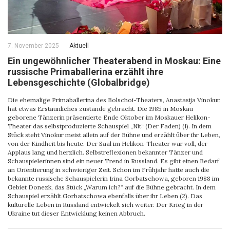
7. November 2025
Aktuell
Ein ungewöhnlicher Theaterabend in Moskau: Eine
russische Primaballerina erzählt ihre
Lebensgeschichte (Globalbridge)
Die ehemalige Primaballerina des Bolschoi-Theaters, Anastasija Vinokur,
hat etwas Erstaunliches zustande gebracht. Die 1985 in Moskau
geborene Tänzerin präsentierte Ende Oktober im Moskauer Helikon-
Theater das selbstproduzierte Schauspiel „Nit“ (Der Faden) (1). In dem
Stück steht Vinokur meist allein auf der Bühne und erzählt über ihr Leben,
von der Kindheit bis heute. Der Saal im Helikon-Theater war voll, der
Applaus lang und herzlich. Selbstreflexionen bekannter Tänzer und
Schauspielerinnen sind ein neuer Trend in Russland. Es gibt einen Bedarf
an Orientierung in schwieriger Zeit. Schon im Frühjahr hatte auch die
bekannte russische Schauspielerin Irina Gorbatschowa, geboren 1988 im
Gebiet Donezk, das Stück „Warum ich?“ auf die Bühne gebracht. In dem
Schauspiel erzählt Gorbatschowa ebenfalls über ihr Leben (2). Das
kulturelle Leben in Russland entwickelt sich weiter. Der Krieg in der
Ukraine tut dieser Entwicklung keinen Abbruch.