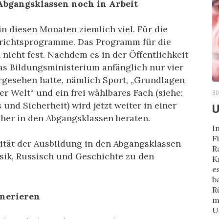
Abgangsklassen noch in Arbeit
n diesen Monaten ziemlich viel. Für die
errichtsprogramme. Das Programm für die
nicht fest. Nachdem es in der Öffentlichkeit
as Bildungsministerium anfänglich nur vier
orgesehen hatte, nämlich Sport, „Grundlagen
er Welt“ und ein frei wählbares Fach (siehe:
30
und Sicherheit) wird jetzt weiter in einer
U
her in den Abgangsklassen beraten.
I
F
lität der Ausbildung in den Abgangsklassen
R
sik, Russisch und Geschichte zu den
K
e
b
R
enerieren
m
U