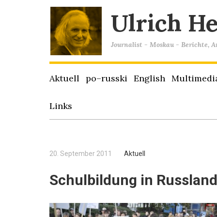
Ulrich H
Journalist - Moskau - Berichte, 
Aktuell
po–russki
English
Multimedi
Links
20. September 2011
Aktuell
Schulbildung in Russland 