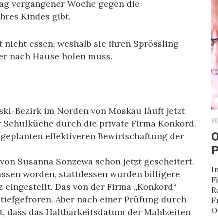
tag vergangener Woche gegen die
ihres Kindes gibt.
t nicht essen, weshalb sie ihren Sprössling
mer nach Hause holen muss.
ski-Bezirk im Norden von Moskau läuft jetzt
30
r Schulküche durch die private Firma Konkord.
O
 geplanten effektiveren Bewirtschaftung der
P
von Susanna Sonzewa schon jetzt gescheitert.
I
ssen worden, stattdessen wurden billigere
F
z eingestellt. Das von der Firma „Konkord“
R
i tiefgefroren. Aber nach einer Prüfung durch
F
O
lt, dass das Haltbarkeitsdatum der Mahlzeiten