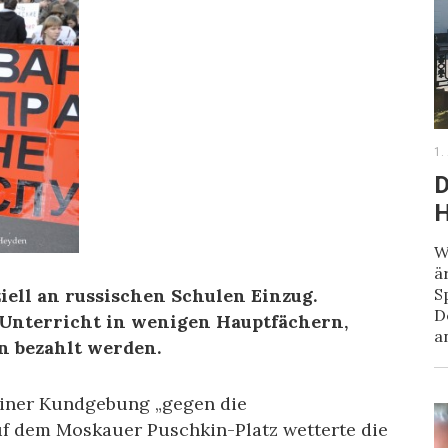
1.
D
H
W
ä
S
ziell an russischen Schulen Einzug.
D
r Unterricht in wenigen Hauptfächern,
a
n bezahlt werden.
einer Kundgebung „gegen die
f dem Moskauer Puschkin-Platz wetterte die