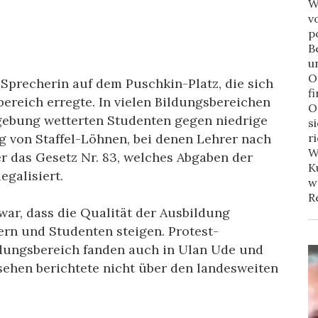
W
v
p
B
u
O
Sprecherin auf dem Puschkin-Platz, die sich
f
ereich erregte. In vielen Bildungsbereichen
O
dgebung wetterten Studenten gegen niedrige
s
r
g von Staffel-Löhnen, bei denen Lehrer nach
W
r das Gesetz Nr. 83, welches Abgaben der
K
egalisiert.
w
R
ar, dass die Qualität der Ausbildung
ern und Studenten steigen. Protest-
dungsbereich fanden auch in Ulan Ude und
nsehen berichtete nicht über den landesweiten