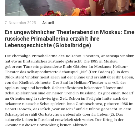
7. November 2025
Aktuell
Ein ungewöhnlicher Theaterabend in Moskau: Eine
russische Primaballerina erzählt ihre
Lebensgeschichte (Globalbridge)
Die ehemalige Primaballerina des Bolschoi-Theaters, Anastasija Vinokur,
hat etwas Erstaunliches zustande gebracht. Die 1985 in Moskau
geborene Tänzerin präsentierte Ende Oktober im Moskauer Helikon-
Theater das selbstproduzierte Schauspiel „Nit“ (Der Faden) (1). In dem
Stück steht Vinokur meist allein auf der Bühne und erzählt über ihr Leben,
von der Kindheit bis heute. Der Saal im Helikon-Theater war voll, der
Applaus lang und herzlich. Selbstreflexionen bekannter Tänzer und
Schauspielerinnen sind ein neuer Trend in Russland. Es gibt einen Bedarf
an Orientierung in schwieriger Zeit. Schon im Frühjahr hatte auch die
bekannte russische Schauspielerin Irina Gorbatschowa, geboren 1988 im
Gebiet Donezk, das Stück „Warum ich?“ auf die Bühne gebracht. In dem
Schauspiel erzählt Gorbatschowa ebenfalls über ihr Leben (2). Das
kulturelle Leben in Russland entwickelt sich weiter. Der Krieg in der
Ukraine tut dieser Entwicklung keinen Abbruch.