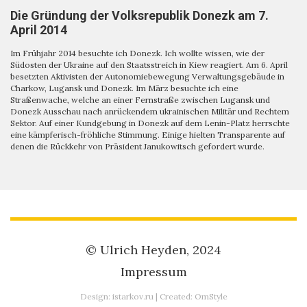
Die Gründung der Volksrepublik Donezk am 7.
April 2014
Im Frühjahr 2014 besuchte ich Donezk. Ich wollte wissen, wie der
Südosten der Ukraine auf den Staatsstreich in Kiew reagiert. Am 6. April
besetzten Aktivisten der Autonomiebewegung Verwaltungsgebäude in
Charkow, Lugansk und Donezk. Im März besuchte ich eine
Straßenwache, welche an einer Fernstraße zwischen Lugansk und
Donezk Ausschau nach anrückendem ukrainischen Militär und Rechtem
Sektor. Auf einer Kundgebung in Donezk auf dem Lenin-Platz herrschte
eine kämpferisch-fröhliche Stimmung. Einige hielten Transparente auf
denen die Rückkehr von Präsident Janukowitsch gefordert wurde.
© Ulrich Heyden, 2024
Impressum
Design:
istarkov.ru
| Created:
OmStyle