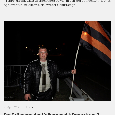
Treppe, die mit Glasscherben übersät war, in den Hof zu flüchten. "Der 15.
April war für uns alle wie ein zweiter Geburtstag."
7. April 2025
Foto
Die Gründung der Volksrepublik Donezk am 7.