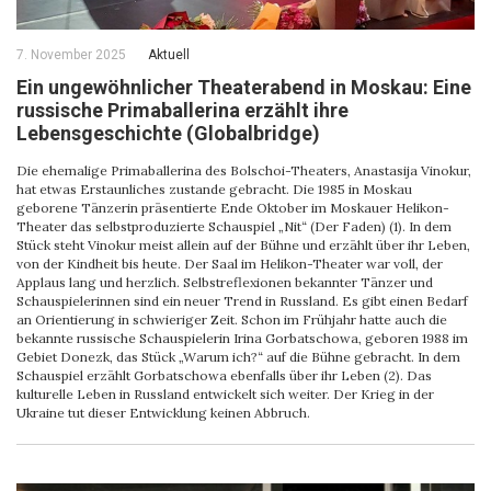
7. November 2025
Aktuell
Ein ungewöhnlicher Theaterabend in Moskau: Eine
russische Primaballerina erzählt ihre
Lebensgeschichte (Globalbridge)
Die ehemalige Primaballerina des Bolschoi-Theaters, Anastasija Vinokur,
hat etwas Erstaunliches zustande gebracht. Die 1985 in Moskau
geborene Tänzerin präsentierte Ende Oktober im Moskauer Helikon-
Theater das selbstproduzierte Schauspiel „Nit“ (Der Faden) (1). In dem
Stück steht Vinokur meist allein auf der Bühne und erzählt über ihr Leben,
von der Kindheit bis heute. Der Saal im Helikon-Theater war voll, der
Applaus lang und herzlich. Selbstreflexionen bekannter Tänzer und
Schauspielerinnen sind ein neuer Trend in Russland. Es gibt einen Bedarf
an Orientierung in schwieriger Zeit. Schon im Frühjahr hatte auch die
bekannte russische Schauspielerin Irina Gorbatschowa, geboren 1988 im
Gebiet Donezk, das Stück „Warum ich?“ auf die Bühne gebracht. In dem
Schauspiel erzählt Gorbatschowa ebenfalls über ihr Leben (2). Das
kulturelle Leben in Russland entwickelt sich weiter. Der Krieg in der
Ukraine tut dieser Entwicklung keinen Abbruch.