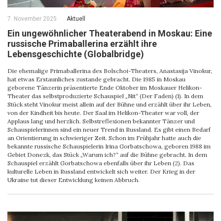
7. November 2025
Aktuell
Ein ungewöhnlicher Theaterabend in Moskau: Eine
russische Primaballerina erzählt ihre
Lebensgeschichte (Globalbridge)
Die ehemalige Primaballerina des Bolschoi-Theaters, Anastasija Vinokur,
hat etwas Erstaunliches zustande gebracht. Die 1985 in Moskau
geborene Tänzerin präsentierte Ende Oktober im Moskauer Helikon-
Theater das selbstproduzierte Schauspiel „Nit“ (Der Faden) (1). In dem
Stück steht Vinokur meist allein auf der Bühne und erzählt über ihr Leben,
von der Kindheit bis heute. Der Saal im Helikon-Theater war voll, der
Applaus lang und herzlich. Selbstreflexionen bekannter Tänzer und
Schauspielerinnen sind ein neuer Trend in Russland. Es gibt einen Bedarf
an Orientierung in schwieriger Zeit. Schon im Frühjahr hatte auch die
bekannte russische Schauspielerin Irina Gorbatschowa, geboren 1988 im
Gebiet Donezk, das Stück „Warum ich?“ auf die Bühne gebracht. In dem
Schauspiel erzählt Gorbatschowa ebenfalls über ihr Leben (2). Das
kulturelle Leben in Russland entwickelt sich weiter. Der Krieg in der
Ukraine tut dieser Entwicklung keinen Abbruch.