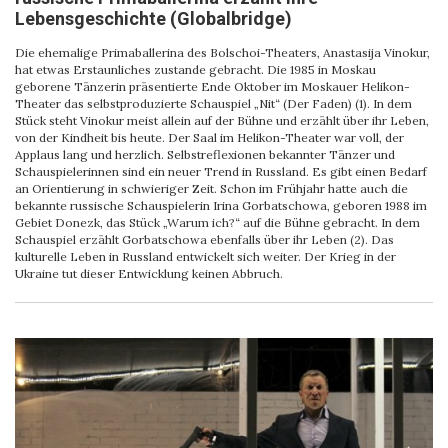
Lebensgeschichte (Globalbridge)
Die ehemalige Primaballerina des Bolschoi-Theaters, Anastasija Vinokur,
hat etwas Erstaunliches zustande gebracht. Die 1985 in Moskau
geborene Tänzerin präsentierte Ende Oktober im Moskauer Helikon-
Theater das selbstproduzierte Schauspiel „Nit“ (Der Faden) (1). In dem
Stück steht Vinokur meist allein auf der Bühne und erzählt über ihr Leben,
von der Kindheit bis heute. Der Saal im Helikon-Theater war voll, der
Applaus lang und herzlich. Selbstreflexionen bekannter Tänzer und
Schauspielerinnen sind ein neuer Trend in Russland. Es gibt einen Bedarf
an Orientierung in schwieriger Zeit. Schon im Frühjahr hatte auch die
bekannte russische Schauspielerin Irina Gorbatschowa, geboren 1988 im
Gebiet Donezk, das Stück „Warum ich?“ auf die Bühne gebracht. In dem
Schauspiel erzählt Gorbatschowa ebenfalls über ihr Leben (2). Das
kulturelle Leben in Russland entwickelt sich weiter. Der Krieg in der
Ukraine tut dieser Entwicklung keinen Abbruch.