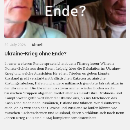
30. July 2026
Aktuell
Ukraine-Krieg ohne Ende?
In einer weiteren Runde sprach ich mit dem Filmregisseur Wilhelm
Domke-Schulz aus dem Raum Leipzig über die Eskalation im Ukraine-
Krieg und welche Aussichten für einen Frieden es geben könnte.
Russland greift verstärkt mit ballistischen Raketen ukrainische
Rüstungsfabriken, Häfen und andere militärisch genutzte Infrastruktur in
der Ukraine an. Die Ukraine muss zwar immer wieder Boden an die
russischen Truppen abgeben, weitet aber als Ersatz ihre Drohnen- und
Kampfbootangriffe weit über die Ukraine aus, bis ins Mittelmeer, das
Kaspische Meer, nach Rumänien, Estland und Sibirien. Wir diskutierten
auch, ob es zwischen der Ukraine und Russland so laufen könnte wie
zwischen Tschetschenien und Russland, deren Verhältnis sich nach neun
Jahren Krieg (1994 und 2003) komplett normalisiert hat?