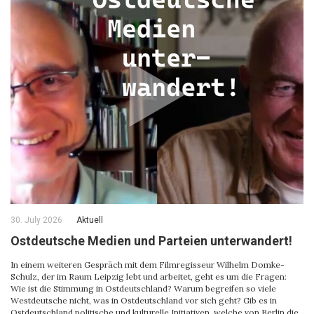
30. July 2026
Aktuell
Ostdeutsche Medien und Parteien unterwandert!
In einem weiteren Gespräch mit dem Filmregisseur Wilhelm Domke-
Schulz, der im Raum Leipzig lebt und arbeitet, geht es um die Fragen:
Wie ist die Stimmung in Ostdeutschland? Warum begreifen so viele
Westdeutsche nicht, was in Ostdeutschland vor sich geht? Gib es in
Ostdeutschland politische und kulturelle Initiativen, welche von Berlin die