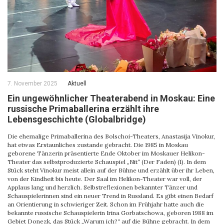
7. November 2025
Aktuell
Ein ungewöhnlicher Theaterabend in Moskau: Eine
russische Primaballerina erzählt ihre
Lebensgeschichte (Globalbridge)
Die ehemalige Primaballerina des Bolschoi-Theaters, Anastasija Vinokur,
hat etwas Erstaunliches zustande gebracht. Die 1985 in Moskau
geborene Tänzerin präsentierte Ende Oktober im Moskauer Helikon-
Theater das selbstproduzierte Schauspiel „Nit“ (Der Faden) (1). In dem
Stück steht Vinokur meist allein auf der Bühne und erzählt über ihr Leben,
von der Kindheit bis heute. Der Saal im Helikon-Theater war voll, der
Applaus lang und herzlich. Selbstreflexionen bekannter Tänzer und
Schauspielerinnen sind ein neuer Trend in Russland. Es gibt einen Bedarf
an Orientierung in schwieriger Zeit. Schon im Frühjahr hatte auch die
bekannte russische Schauspielerin Irina Gorbatschowa, geboren 1988 im
Gebiet Donezk, das Stück „Warum ich?“ auf die Bühne gebracht. In dem