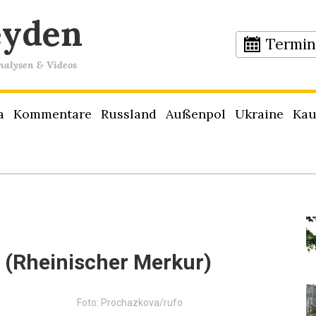
eyden
Termi
Analysen & Videos
a
Kommentare
Russland
Außenpol
Ukraine
Kau
 (Rheinischer Merkur)
Foto: Prochazkova/rufo