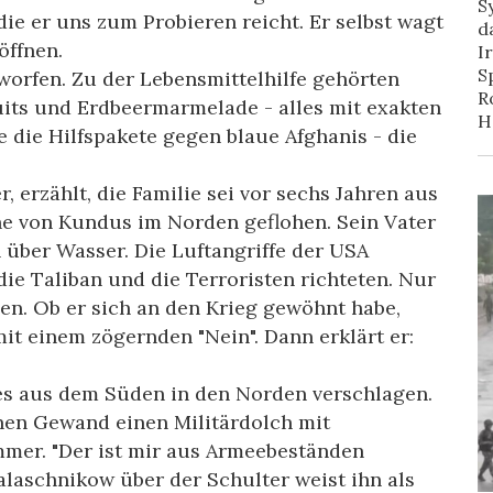
S
ie er uns zum Probieren reicht. Er selbst wagt
d
öffnen.
I
S
orfen. Zu der Lebensmittelhilfe gehörten
R
uits und Erdbeermarmelade - alles mit exakten
H
e die Hilfspakete gegen blaue Afghanis - die
erzählt, die Familie sei vor sechs Jahren aus
e von Kundus im Norden geflohen. Sein Vater
n über Wasser. Die Luftangriffe der USA
die Taliban und die Terroristen richteten. Nur
ben. Ob er sich an den Krieg gewöhnt habe,
it einem zögernden "Nein". Dann erklärt er:
s aus dem Süden in den Norden verschlagen.
en Gewand einen Militärdolch mit
mmer. "Der ist mir aus Armeebeständen
alaschnikow über der Schulter weist ihn als