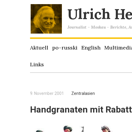
Ulrich H
Journalist - Moskau - Berichte, 
Aktuell
po–russki
English
Multimedi
Links
9. November 2001
Zentralasien
Handgranaten mit Rabatt