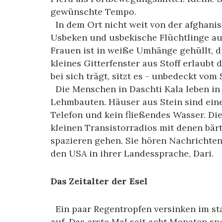
gewünschte Tempo.
In dem Ort nicht weit von der afghanis
Usbeken und usbekische Flüchtlinge aus
Frauen ist in weiße Umhänge gehüllt, d
kleines Gitterfenster aus Stoff erlaubt
bei sich trägt, sitzt es - unbedeckt vom 
Die Menschen in Daschti Kala leben in 
Lehmbauten. Häuser aus Stein sind eine S
Telefon und kein fließendes Wasser. Di
kleinen Transistorradios mit denen bä
spazieren gehen. Sie hören Nachrichte
den USA in ihrer Landessprache, Dari.
Das Zeitalter der Esel
Ein paar Regentropfen versinken im sta
auf. Das erste Mal seit acht Monaten s