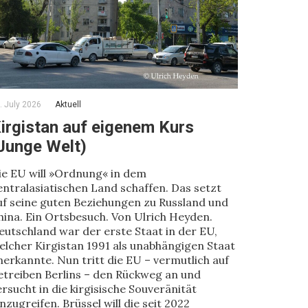
. July 2026
Aktuell
irgistan auf eigenem Kurs
Junge Welt)
ie EU will »Ordnung« in dem
entralasiatischen Land schaffen. Das setzt
uf seine guten Beziehungen zu Russland und
hina. Ein Ortsbesuch. Von Ulrich Heyden.
eutschland war der erste Staat in der EU,
elcher Kirgistan 1991 als unabhängigen Staat
nerkannte. Nun tritt die EU – vermutlich auf
etreiben Berlins – den Rückweg an und
ersucht in die kirgisische Souveränität
inzugreifen. Brüssel will die seit 2022