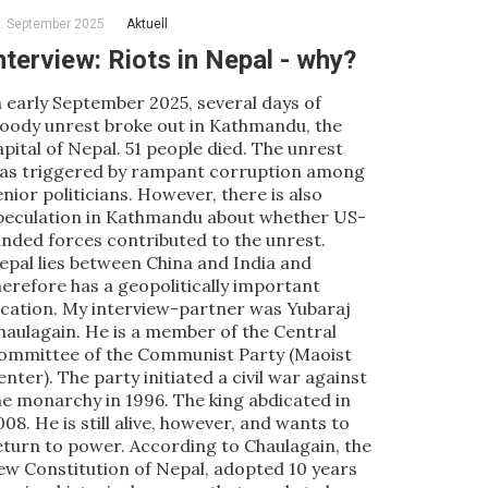
. September 2025
Aktuell
nterview: Riots in Nepal - why?
n early September 2025, several days of
loody unrest broke out in Kathmandu, the
apital of Nepal. 51 people died. The unrest
as triggered by rampant corruption among
enior politicians. However, there is also
peculation in Kathmandu about whether US-
unded forces contributed to the unrest.
epal lies between China and India and
herefore has a geopolitically important
ocation. My interview-partner was Yubaraj
haulagain. He is a member of the Central
ommittee of the Communist Party (Maoist
enter). The party initiated a civil war against
he monarchy in 1996. The king abdicated in
008. He is still alive, however, and wants to
eturn to power. According to Chaulagain, the
ew Constitution of Nepal, adopted 10 years