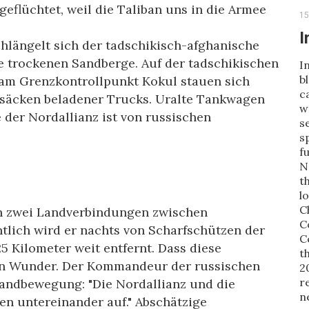
eflüchtet, weil die Taliban uns in die Armee
15
I
hlängelt sich der tadschikisch-afghanische
e trockenen Sandberge. Auf der tadschikischen
I
b
e am Grenzkontrollpunkt Kokul stauen sich
c
lsäcken beladener Trucks. Uralte Tankwagen
w
 der Nordallianz ist von russischen
s
s
f
N
t
l
C
n zwei Landverbindungen zwischen
C
tlich wird er nachts von Scharfschützen der
C
25 Kilometer weit entfernt. Dass diese
t
 ein Wunder. Der Kommandeur der russischen
2
r
andbewegung: "Die Nordallianz und die
n
en untereinander auf." Abschätzige