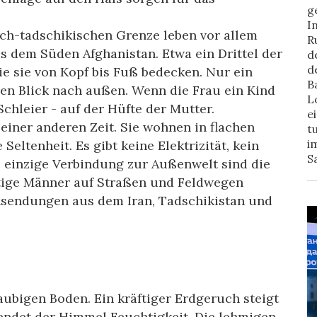
g
I
ch-tadschikischen Grenze leben vor allem
R
 dem Süden Afghanistan. Etwa ein Drittel der
d
d
ie sie von Kopf bis Fuß bedecken. Nur ein
B
 den Blick nach außen. Wenn die Frau ein Kind
L
Schleier - auf der Hüfte der Mutter.
e
einer anderen Zeit. Sie wohnen in flachen
t
i
eltenheit. Es gibt keine Elektrizität, kein
S
e einzige Verbindung zur Außenwelt sind die
rtige Männer auf Straßen und Feldwegen
nsendungen aus dem Iran, Tadschikistan und
ubigen Boden. Ein kräftiger Erdgeruch steigt
pendet der Himmel Feuchtigkeit. Die lehmigen