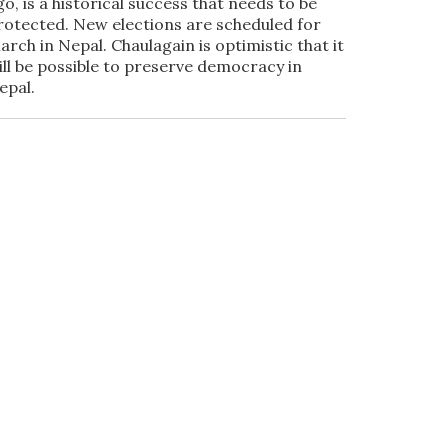
go, is a historical success that needs to be
rotected. New elections are scheduled for
arch in Nepal. Chaulagain is optimistic that it
ill be possible to preserve democracy in
epal.