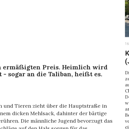
16
K
(
m ermäßigten Preis. Heimlich wird
D
- sogar an die Taliban, heißt es.
z
a
C
D
w
 und Tieren zieht über die Hauptstraße in
a
einem dicken Mehlsack, dahinter der bärtige
B
berühren. Die männliche Jugend bevorzugt das
v
e
Schläge auf den Hals sorgen für das