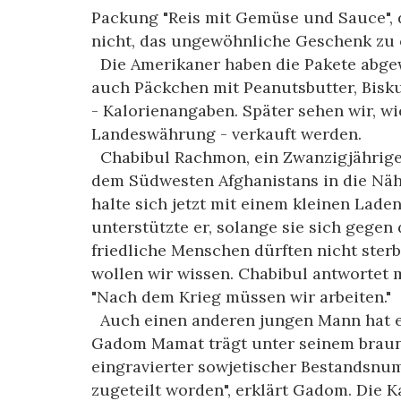
Packung "Reis mit Gemüse und Sauce", d
nicht, das ungewöhnliche Geschenk zu 
Die Amerikaner haben die Pakete abgew
auch Päckchen mit Peanutsbutter, Bisk
- Kalorienangaben. Später sehen wir, wi
Landeswährung - verkauft werden.
Chabibul Rachmon, ein Zwanzigjähriger, 
dem Südwesten Afghanistans in die Näh
halte sich jetzt mit einem kleinen Lade
unterstützte er, solange sie sich gegen 
friedliche Menschen dürften nicht ster
wollen wir wissen. Chabibul antwortet m
"Nach dem Krieg müssen wir arbeiten."
Auch einen anderen jungen Mann hat e
Gadom Mamat trägt unter seinem braun
eingravierter sowjetischer Bestandsnu
zugeteilt worden", erklärt Gadom. Die K