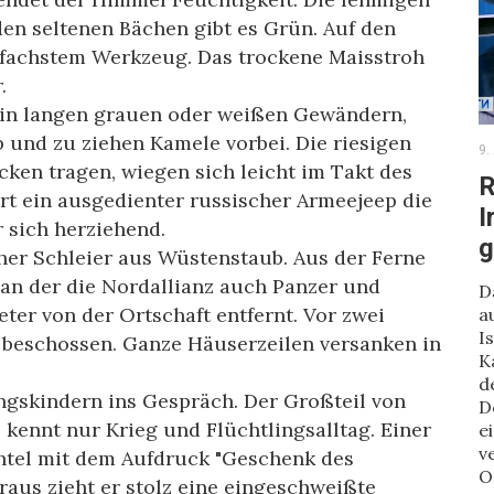
en seltenen Bächen gibt es Grün. Auf den
infachstem Werkzeug. Das trockene Maisstroh
.
 in langen grauen oder weißen Gewändern,
b und zu ziehen Kamele vorbei. Die riesigen
9.
cken tragen, wiegen sich leicht im Takt des
R
t ein ausgedienter russischer Armeejeep die
I
 sich herziehend.
g
her Schleier aus Wüstenstaub. Aus der Ferne
an der die Nordallianz auch Panzer und
D
eter von der Ortschaft entfernt. Vor zwei
a
I
 beschossen. Ganze Häuserzeilen versanken in
K
d
gskindern ins Gespräch. Der Großteil von
D
 kennt nur Krieg und Flüchtlingsalltag. Einer
e
v
htel mit dem Aufdruck "Geschenk des
O
raus zieht er stolz eine eingeschweißte