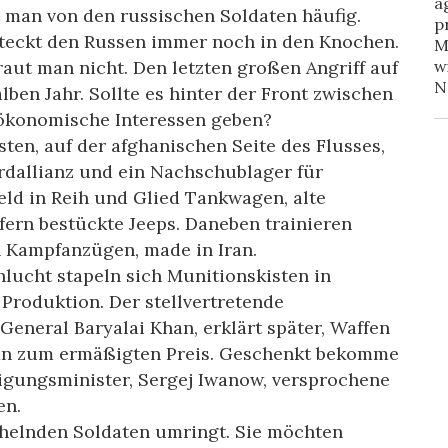
a
 man von den russischen Soldaten häufig.
p
teckt den Russen immer noch in den Knochen.
M
raut man nicht. Den letzten großen Angriff auf
w
N
ben Jahr. Sollte es hinter der Front zwischen
ökonomische Interessen geben?
en, auf der afghanischen Seite des Flusses,
rdallianz und ein Nachschublager für
Feld in Reih und Glied Tankwagen, alte
ern bestückte Jeeps. Daneben trainieren
n Kampfanzügen, made in Iran.
lucht stapeln sich Munitionskisten in
 Produktion. Der stellvertretende
General Baryalai Khan, erklärt später, Waffen
man zum ermäßigten Preis. Geschenkt bekomme
igungsminister, Sergej Iwanow, versprochene
en.
helnden Soldaten umringt. Sie möchten