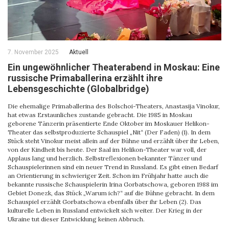
7. November 2025
Aktuell
Ein ungewöhnlicher Theaterabend in Moskau: Eine
russische Primaballerina erzählt ihre
Lebensgeschichte (Globalbridge)
Die ehemalige Primaballerina des Bolschoi-Theaters, Anastasija Vinokur,
hat etwas Erstaunliches zustande gebracht. Die 1985 in Moskau
geborene Tänzerin präsentierte Ende Oktober im Moskauer Helikon-
Theater das selbstproduzierte Schauspiel „Nit“ (Der Faden) (1). In dem
Stück steht Vinokur meist allein auf der Bühne und erzählt über ihr Leben,
von der Kindheit bis heute. Der Saal im Helikon-Theater war voll, der
Applaus lang und herzlich. Selbstreflexionen bekannter Tänzer und
Schauspielerinnen sind ein neuer Trend in Russland. Es gibt einen Bedarf
an Orientierung in schwieriger Zeit. Schon im Frühjahr hatte auch die
bekannte russische Schauspielerin Irina Gorbatschowa, geboren 1988 im
Gebiet Donezk, das Stück „Warum ich?“ auf die Bühne gebracht. In dem
Schauspiel erzählt Gorbatschowa ebenfalls über ihr Leben (2). Das
kulturelle Leben in Russland entwickelt sich weiter. Der Krieg in der
Ukraine tut dieser Entwicklung keinen Abbruch.