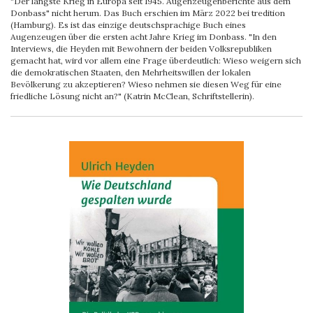
"Der längste Krieg in Europa seit 1945. Augenzeugenberichte aus dem
Donbass" nicht herum. Das Buch erschien im März 2022 bei tredition
(Hamburg). Es ist das einzige deutschsprachige Buch eines
Augenzeugen über die ersten acht Jahre Krieg im Donbass. "In den
Interviews, die Heyden mit Bewohnern der beiden Volksrepubliken
gemacht hat, wird vor allem eine Frage überdeutlich: Wieso weigern sich
die demokratischen Staaten, den Mehrheitswillen der lokalen
Bevölkerung zu akzeptieren? Wieso nehmen sie diesen Weg für eine
friedliche Lösung nicht an?" (Katrin McClean, Schriftstellerin).