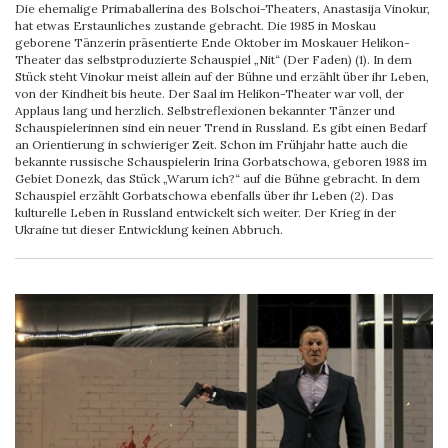
Die ehemalige Primaballerina des Bolschoi-Theaters, Anastasija Vinokur,
hat etwas Erstaunliches zustande gebracht. Die 1985 in Moskau
geborene Tänzerin präsentierte Ende Oktober im Moskauer Helikon-
Theater das selbstproduzierte Schauspiel „Nit“ (Der Faden) (1). In dem
Stück steht Vinokur meist allein auf der Bühne und erzählt über ihr Leben,
von der Kindheit bis heute. Der Saal im Helikon-Theater war voll, der
Applaus lang und herzlich. Selbstreflexionen bekannter Tänzer und
Schauspielerinnen sind ein neuer Trend in Russland. Es gibt einen Bedarf
an Orientierung in schwieriger Zeit. Schon im Frühjahr hatte auch die
bekannte russische Schauspielerin Irina Gorbatschowa, geboren 1988 im
Gebiet Donezk, das Stück „Warum ich?“ auf die Bühne gebracht. In dem
Schauspiel erzählt Gorbatschowa ebenfalls über ihr Leben (2). Das
kulturelle Leben in Russland entwickelt sich weiter. Der Krieg in der
Ukraine tut dieser Entwicklung keinen Abbruch.