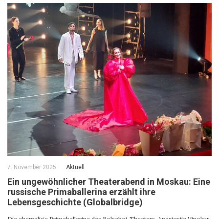
7. November 2025
Aktuell
Ein ungewöhnlicher Theaterabend in Moskau: Eine
russische Primaballerina erzählt ihre
Lebensgeschichte (Globalbridge)
Die ehemalige Primaballerina des Bolschoi-Theaters, Anastasija Vinokur,