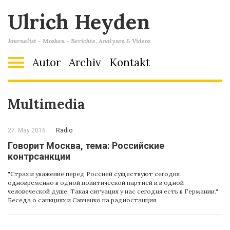
Ulrich Heyden
Journalist - Moskau - Berichte, Analysen & Videos
Autor
Archiv
Kontakt
Multimedia
27. May 2016
Radio
Говорит Москва, тема: Российские
контрсанкции
"Cтрах и уважение перед Россией существуют сегодня
одновременно в одной политической партией и в одной
человеческой душе. Такая ситуация у нас сегодня есть в Германии."
Беседа о санкциях и Савченко на радиостанция