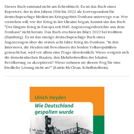
Dieses Buch entstand nicht am Schreibtisch. Es ist das Buch eines
Reporters, der in den Jahren 2014 bis 2022 als Korrespondent für
deutschsprachige Medien im Kriegsgebiet Donbass unterwegs war. Wer
verstehen will, wie der Krieg in der Ukraine began, kommt um das Buch
"Der längste Krieg in Europa seit 1945. Augenzeugenberichte aus dem
Donbass" nicht herum. Das Buch erschien im März 2022 bei tredition
(Hamburg). Es ist das einzige deutschsprachige Buch eines
Augenzeugen über die ersten acht Jahre Krieg im Donbass. "In den
Interviews, die Heyden mit Bewohnern der beiden Volksrepubliken
gemacht hat, wird vor allem eine Frage überdeutlich: Wieso weigern sich
die demokratischen Staaten, den Mehrheitswillen der lokalen
Bevölkerung zu akzeptieren? Wieso nehmen sie diesen Weg für eine
friedliche Lösung nicht an?" (Katrin McClean, Schriftstellerin).