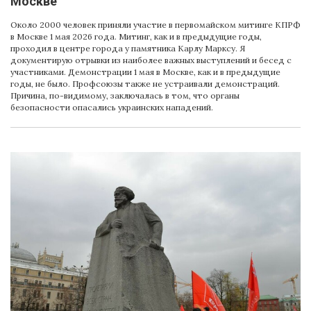
Москве
Около 2000 человек приняли участие в первомайском митинге КПРФ
в Москве 1 мая 2026 года. Митинг, как и в предыдущие годы,
проходил в центре города у памятника Карлу Марксу. Я
документирую отрывки из наиболее важных выступлений и бесед с
участниками. Демонстрации 1 мая в Москве, как и в предыдущие
годы, не было. Профсоюзы также не устраивали демонстраций.
Причина, по-видимому, заключалась в том, что органы
безопасности опасались украинских нападений.