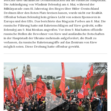
Berichte über ukrainische Drohnenattacken auf die russische Hauptstadt.
Die Ankündigung von Wladimir Selenskyj am 4. Mai, während der
Militärparade zum 81. Jahrestag des Sieges über Hitler-Deutschland
Drohnen über den Roten Platz kreisen lassen, wurde nicht zur Realität.
Offenbar bekam Selenskyj kein grünes Licht von seinen Sponsoren in
Europa und den USA. Das berichtete das Magazin Forbes am 8. Mai. Die
russische Führung hatte mit Raketenschlägen auf Kiew gedroht, sollte
Selenskyj am 9. Mai Moskau angreifen. Vor dem 9. Mai hatten offizielle
russische Stellen die Bewohner von Kiew und ausländische Botschaften
in der Hauptstadt der Ukraine mehrmals aufgefordert, die Stadt zu
verlassen, da russische Raketenangriffe auf das Zentrum von Kiew
möglich seien. Diese Drohung hatte offenbar gewirkt.