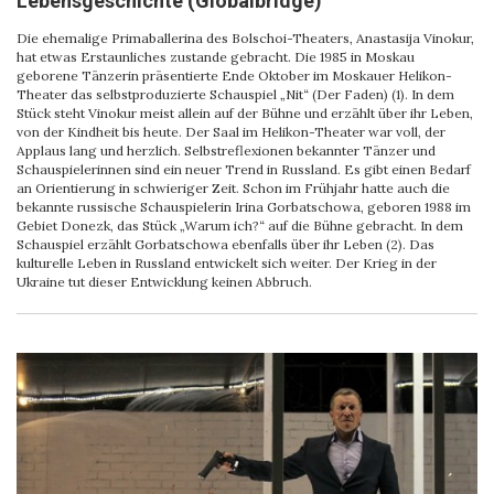
Lebensgeschichte (Globalbridge)
Die ehemalige Primaballerina des Bolschoi-Theaters, Anastasija Vinokur,
hat etwas Erstaunliches zustande gebracht. Die 1985 in Moskau
geborene Tänzerin präsentierte Ende Oktober im Moskauer Helikon-
Theater das selbstproduzierte Schauspiel „Nit“ (Der Faden) (1). In dem
Stück steht Vinokur meist allein auf der Bühne und erzählt über ihr Leben,
von der Kindheit bis heute. Der Saal im Helikon-Theater war voll, der
Applaus lang und herzlich. Selbstreflexionen bekannter Tänzer und
Schauspielerinnen sind ein neuer Trend in Russland. Es gibt einen Bedarf
an Orientierung in schwieriger Zeit. Schon im Frühjahr hatte auch die
bekannte russische Schauspielerin Irina Gorbatschowa, geboren 1988 im
Gebiet Donezk, das Stück „Warum ich?“ auf die Bühne gebracht. In dem
Schauspiel erzählt Gorbatschowa ebenfalls über ihr Leben (2). Das
kulturelle Leben in Russland entwickelt sich weiter. Der Krieg in der
Ukraine tut dieser Entwicklung keinen Abbruch.