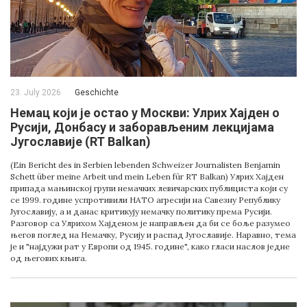
23. July 2026
Geschichte
Немац који је остао у Москви: Улрих Хајден о
Русији, Донбасу и заборављеним лекцијама
Југославије (RT Balkan)
(Ein Bericht des in Serbien lebenden Schweizer Journalisten Benjamin
Schett über meine Arbeit und mein Leben für RT Balkan) Улрих Хајден
припада мањинској групи немачких левичарских публициста који су
се 1999. године успротивили НАТО агресији на Савезну Републику
Југославију, а и данас критикују немачку политику према Русији.
Разговор са Улрихом Хајденом је направљен да би се боље разумео
његов поглед на Немачку, Русију и распад Југославије. Наравно, тема
је и "најдужи рат у Европи од 1945. године", како гласи наслов једне
од његових књига.