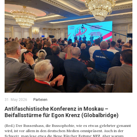
31. May 2026
Parteien
Antifaschistische Konferenz in Moskau –
Beifallsstürme für Egon Krenz (Globalbridge)
(Red.) Der Russenhass, die Russophobie, wie es etwas gelehrter genannt
wird, ist vor allem in den deutschen Medien omnipräsent. Auch in der
Schweiz, man lese etwa die Neue Zürcher Zeitung NZZ. Aber warum