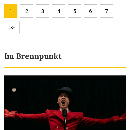
1
2
3
4
5
6
7
>>
Im Brennpunkt