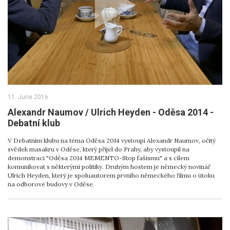
11. June 2016
Alexandr Naumov / Ulrich Heyden - Oděsa 2014 -
Debatní klub
V Debatním klubu na téma Oděsa 2014 vystoupí Alexandr Naumov, očitý
svědek masakru v Oděse, který přijel do Prahy, aby vystoupil na
demonstraci "Oděsa 2014 MEMENTO-Stop fašismu" a s cílem
komunikovat s některými politiky. Druhým hostem je německý novinář
Ulrich Heyden, který je spoluautorem prvního německého filmu o útoku
na odborové budovy v Oděse.