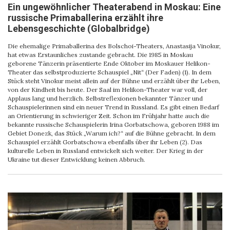
Ein ungewöhnlicher Theaterabend in Moskau: Eine
russische Primaballerina erzählt ihre
Lebensgeschichte (Globalbridge)
Die ehemalige Primaballerina des Bolschoi-Theaters, Anastasija Vinokur,
hat etwas Erstaunliches zustande gebracht. Die 1985 in Moskau
geborene Tänzerin präsentierte Ende Oktober im Moskauer Helikon-
Theater das selbstproduzierte Schauspiel „Nit“ (Der Faden) (1). In dem
Stück steht Vinokur meist allein auf der Bühne und erzählt über ihr Leben,
von der Kindheit bis heute. Der Saal im Helikon-Theater war voll, der
Applaus lang und herzlich. Selbstreflexionen bekannter Tänzer und
Schauspielerinnen sind ein neuer Trend in Russland. Es gibt einen Bedarf
an Orientierung in schwieriger Zeit. Schon im Frühjahr hatte auch die
bekannte russische Schauspielerin Irina Gorbatschowa, geboren 1988 im
Gebiet Donezk, das Stück „Warum ich?“ auf die Bühne gebracht. In dem
Schauspiel erzählt Gorbatschowa ebenfalls über ihr Leben (2). Das
kulturelle Leben in Russland entwickelt sich weiter. Der Krieg in der
Ukraine tut dieser Entwicklung keinen Abbruch.