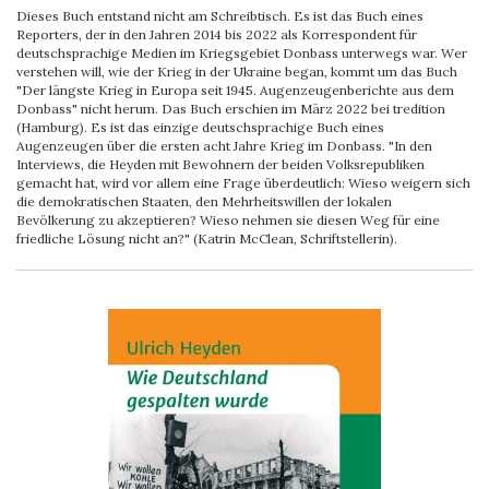
Dieses Buch entstand nicht am Schreibtisch. Es ist das Buch eines
Reporters, der in den Jahren 2014 bis 2022 als Korrespondent für
deutschsprachige Medien im Kriegsgebiet Donbass unterwegs war. Wer
verstehen will, wie der Krieg in der Ukraine began, kommt um das Buch
"Der längste Krieg in Europa seit 1945. Augenzeugenberichte aus dem
Donbass" nicht herum. Das Buch erschien im März 2022 bei tredition
(Hamburg). Es ist das einzige deutschsprachige Buch eines
Augenzeugen über die ersten acht Jahre Krieg im Donbass. "In den
Interviews, die Heyden mit Bewohnern der beiden Volksrepubliken
gemacht hat, wird vor allem eine Frage überdeutlich: Wieso weigern sich
die demokratischen Staaten, den Mehrheitswillen der lokalen
Bevölkerung zu akzeptieren? Wieso nehmen sie diesen Weg für eine
friedliche Lösung nicht an?" (Katrin McClean, Schriftstellerin).